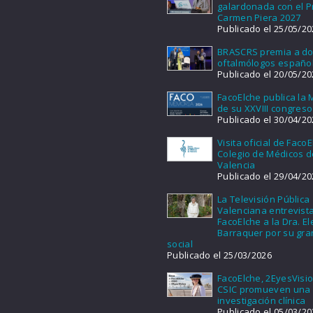
galardonada con el 
Carmen Piera 2027
Publicado el 25/05/20
BRASCRS premia a d
oftalmólogos españo
Publicado el 20/05/20
FacoElche publica la
de su XXVIII congreso
Publicado el 30/04/20
Visita oficial de FacoE
Colegio de Médicos d
Valencia
Publicado el 29/04/20
La Televisión Pública
Valenciana entrevist
FacoElche a la Dra. E
Barraquer por su gra
social
Publicado el 25/03/2026
FacoElche, 2EyesVisio
CSIC promueven una
investigación clínica
Publicado el 05/03/20