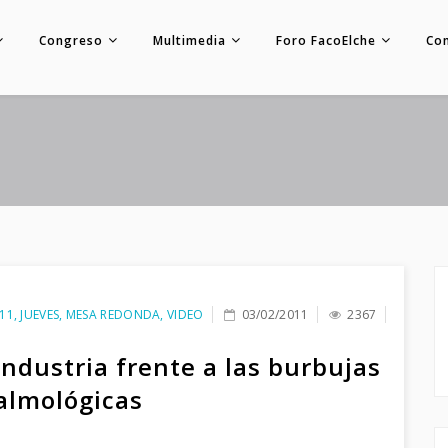
Congreso
Multimedia
Foro FacoElche
Co
11
,
JUEVES
,
MESA REDONDA
,
VIDEO
03/02/2011
2367
industria frente a las burbujas
almológicas