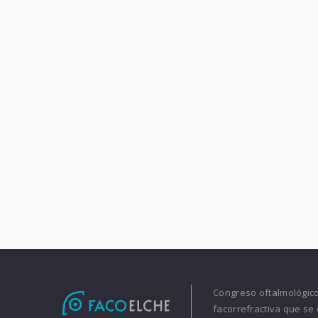
Congreso oftalmológico 
facorrefractiva que se 