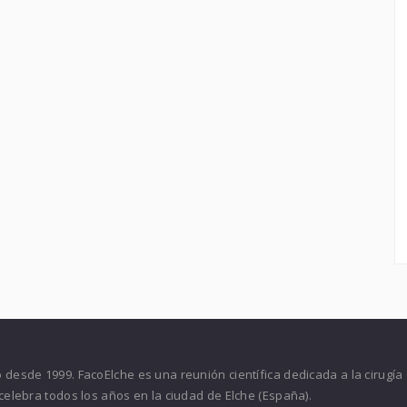
desde 1999. FacoElche es una reunión científica dedicada a la cirugía
celebra todos los años en la ciudad de Elche (España).