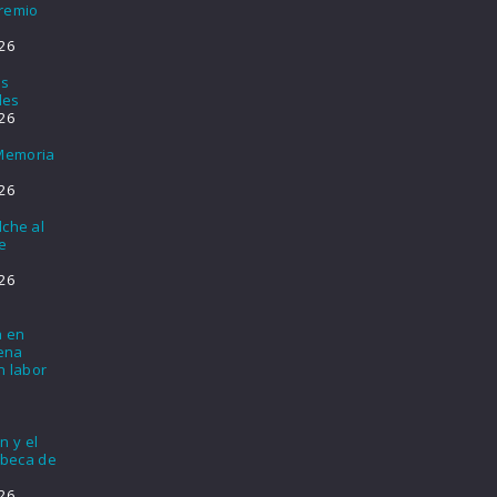
Premio
26
os
les
26
 Memoria
26
lche al
e
26
a en
lena
n labor
n y el
 beca de
26