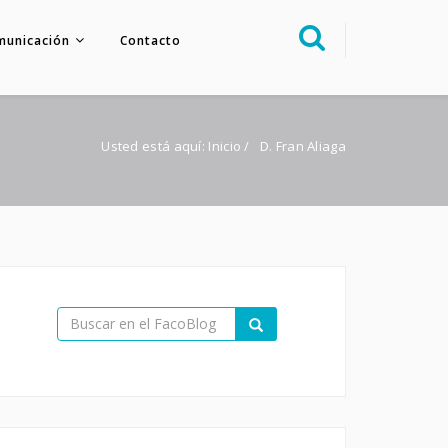
municación
Contacto
Sobre nosotros
Congreso
Usted está aquí:
Inicio
/
D. Fran Aliaga
Multimedia
Foro FacoElche
Comunicación
Contacto