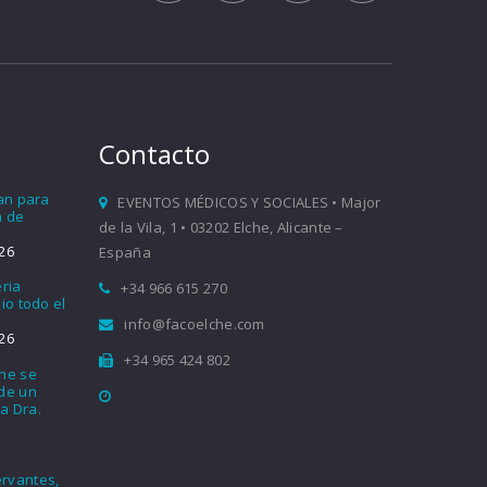
Contacto
ían para
EVENTOS MÉDICOS Y SOCIALES • Major
a de
de la Vila, 1 • 03202 Elche, Alicante –
26
España
eria
+34 966 615 270
io todo el
info@facoelche.com
26
+34 965 424 802
che se
nde un
a Dra.
rvantes,