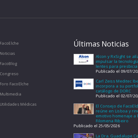
Últimas Noticias
FacoElche
Noticias
Alcon y RxSight se al
impulsar la tecnologí
FacoBlog
lentes para presbicia
Publicado el 09/07/20
Congreso
Carl Zeiss Meditec Ib
Foro FacoElche
incorpora a su portfol
catálogo de DORC
Multimedia
Publicado el 02/07/20
Utilidades Médicas
El Consejo de FacoEl
reúne en Lisboa y ri
emotivo homenaje a l
Filomena Ribeiro
Publicado el 25/05/2026
La Dra. Guadalupe Ce