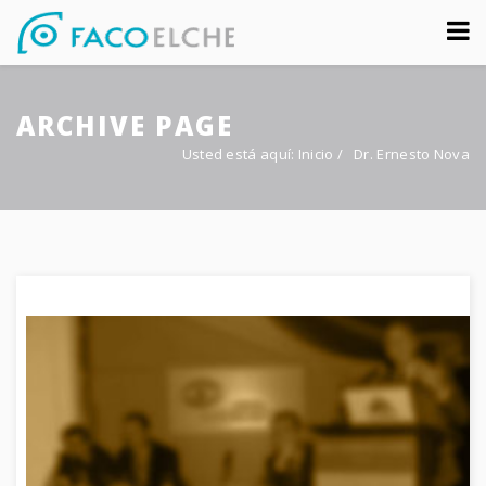
Sobre nosotros
ARCHIVE PAGE
Congreso
Usted está aquí:
Inicio
/
Dr. Ernesto Nova
Multimedia
Foro FacoElche
Comunicación
Contacto