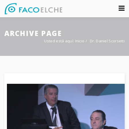
Sobre nosotros
ARCHIVE PAGE
Congreso
Usted está aquí:
Inicio
/
Dr. Daniel Scorsetti
Multimedia
Foro FacoElche
Comunicación
Contacto