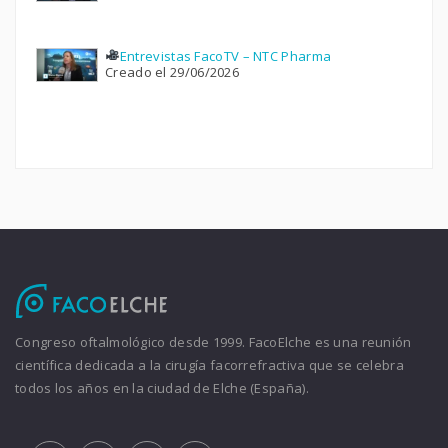
Entrevistas FacoTV – NTC Pharma
Creado el 29/06/2026
Congreso oftalmológico desde 1999. FacoElche es una reunión
científica dedicada a la cirugía facorrefractiva que se celebra
todos los años en la ciudad de Elche (España).