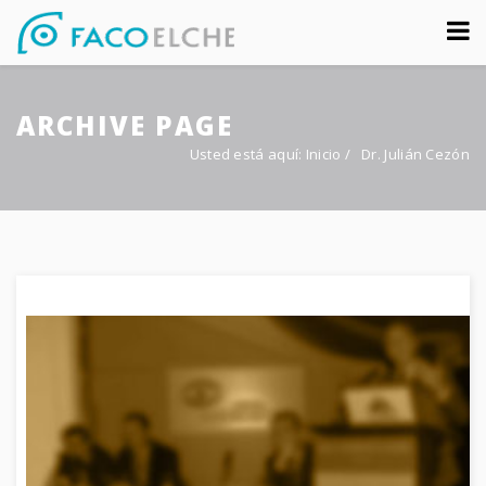
Sobre nosotros
ARCHIVE PAGE
Congreso
Usted está aquí:
Inicio
/
Dr. Julián Cezón
Multimedia
Foro FacoElche
Comunicación
Contacto