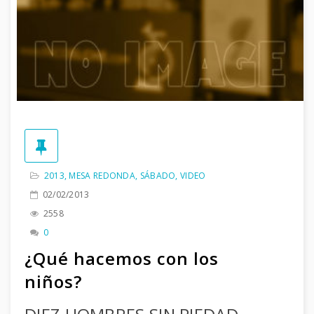
2013
,
MESA REDONDA
,
SÁBADO
,
VIDEO
02/02/2013
2558
0
¿Qué hacemos con los
niños?