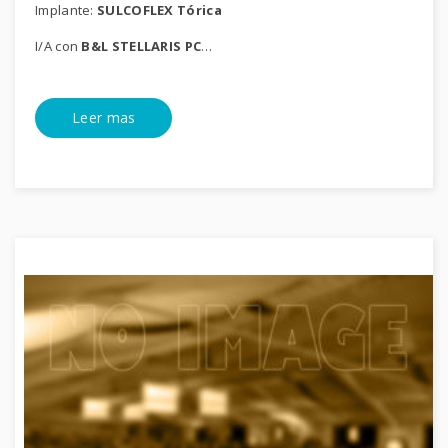
Implante:
SULCOFLEX Tórica
I/A con
B&L STELLARIS PC
…
Leer mas