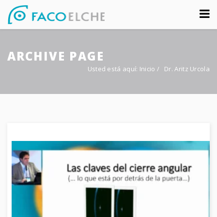
Sobre nosotros
ARCHIVE PAGE
Congreso
Usted está aquí:
Inicio
/
Dr. Aritz Urcola
Multimedia
Foro FacoElche
Comunicación
Contacto