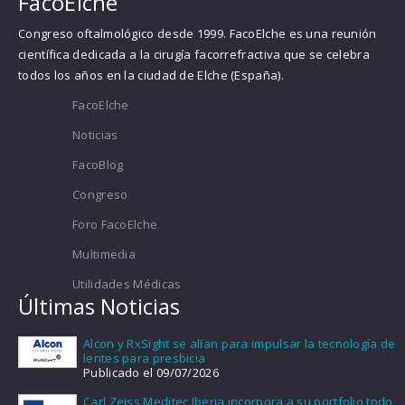
FacoElche
Congreso oftalmológico desde 1999. FacoElche es una reunión
científica dedicada a la cirugía facorrefractiva que se celebra
todos los años en la ciudad de Elche (España).
FacoElche
Noticias
FacoBlog
Congreso
Foro FacoElche
Multimedia
Utilidades Médicas
Últimas Noticias
Alcon y RxSight se alían para impulsar la tecnología de
lentes para presbicia
Publicado el 09/07/2026
Carl Zeiss Meditec Iberia incorpora a su portfolio todo