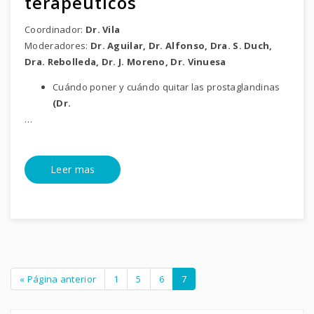
terapéuticos
Coordinador:
Dr. Vila
Moderadores:
Dr. Aguilar, Dr. Alfonso, Dra. S. Duch,
Dra. Rebolleda, Dr. J. Moreno, Dr. Vinuesa
Cuándo poner y cuándo quitar las prostaglandinas
(Dr.
…
Leer mas
« Página anterior
1
5
6
7