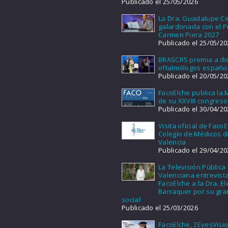
Publicado el 25/05/2026
La Dra. Guadalupe Ce
galardonada con el 
Carmen Piera 2027
Publicado el 25/05/20
BRASCRS premia a d
oftalmólogos españo
Publicado el 20/05/20
FacoElche publica la
de su XXVIII congreso
Publicado el 30/04/20
Visita oficial de FacoE
Colegio de Médicos d
Valencia
Publicado el 29/04/20
La Televisión Pública
Valenciana entrevist
FacoElche a la Dra. E
Barraquer por su gra
social
Publicado el 25/03/2026
FacoElche, 2EyesVisio