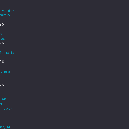
rvantes,
Premio
26
os
les
26
 Memoria
26
lche al
e
26
a en
lena
n labor
n y el