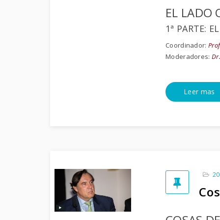
EL LADO 
1ª PARTE: E
Coordinador:
Prof
Moderadores:
Dr.
Leer mas
20
Cos
COSAS DE