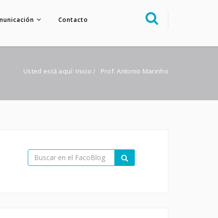
municación
Contacto
Sobre nosotros
Congreso
Usted está aquí:
Inicio
/
Prof. Antonio Marinho
Multimedia
Foro FacoElche
Comunicación
Contacto