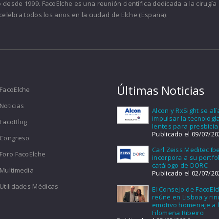
desde 1999. FacoElche es una reunión científica dedicada a la cirugía
celebra todos los años en la ciudad de Elche (España).
Últimas Noticias
FacoElche
Noticias
Alcon y RxSight se al
impulsar la tecnologí
FacoBlog
lentes para presbicia
Publicado el 09/07/20
Congreso
Carl Zeiss Meditec Ib
Foro FacoElche
incorpora a su portfol
catálogo de DORC
Multimedia
Publicado el 02/07/20
Utilidades Médicas
El Consejo de FacoEl
reúne en Lisboa y ri
emotivo homenaje a l
Filomena Ribeiro