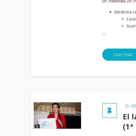
Dr. Palomino, Dr. 
Medicina r
Caci
Suer
…
Leer mas
20
El 
(1ª