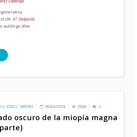
Pérez Santonja
egenerativa
col
(Dr. Gª. Delpech)
o autólogo
(Dra.
16
,
VIDEO
,
VIERNES
05/02/2016
3928
0
lado oscuro de la miopía magna
 parte)