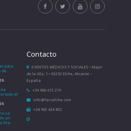
Contacto
ían para
EVENTOS MÉDICOS Y SOCIALES • Major
a de
de la Vila, 1 • 03202 Elche, Alicante –
26
España
eria
+34 966 615 270
io todo el
info@facoelche.com
26
+34 965 424 802
che se
nde un
a Dra.