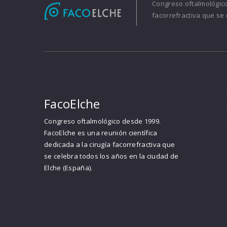
Congreso oftalmológico 
facorrefractiva que se 
FacoElche
Congreso oftalmológico desde 1999.
FacoElche es una reunión científica
dedicada a la cirugía facorrefractiva que
se celebra todos los años en la ciudad de
Elche (España).