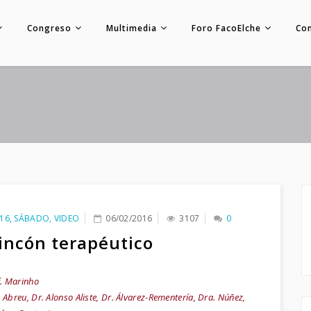
Congreso
Multimedia
Foro FacoElche
Co
16
,
SÁBADO
,
VIDEO
06/02/2016
3107
0
rincón terapéutico
f. Marinho
. Abreu, Dr. Alonso Aliste, Dr. Álvarez-Rementería, Dra. Núñez,