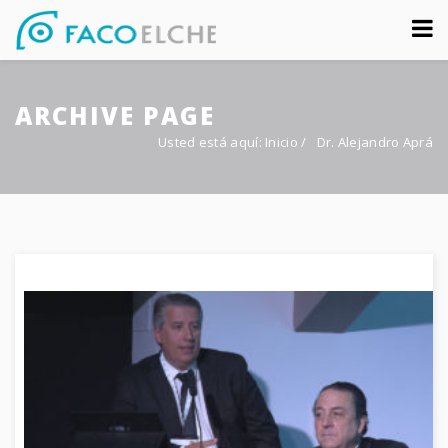
Sobre nosotros
ARCHIVE PAGE
Congreso
Usted está aquí:
Inicio
/
Dr. Alejandro Aprá
Multimedia
Foro FacoElche
Comunicación
Contacto