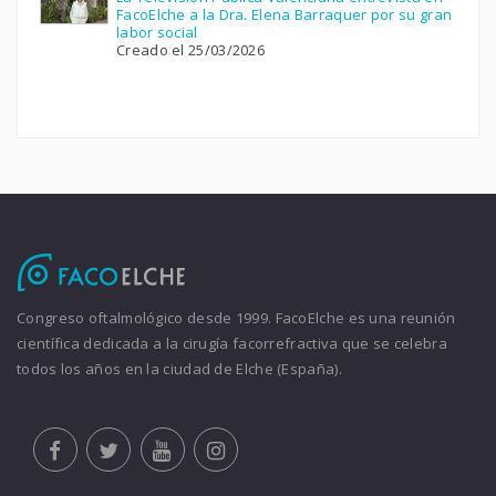
FacoElche a la Dra. Elena Barraquer por su gran
labor social
Creado el 25/03/2026
Congreso oftalmológico desde 1999. FacoElche es una reunión
científica dedicada a la cirugía facorrefractiva que se celebra
todos los años en la ciudad de Elche (España).