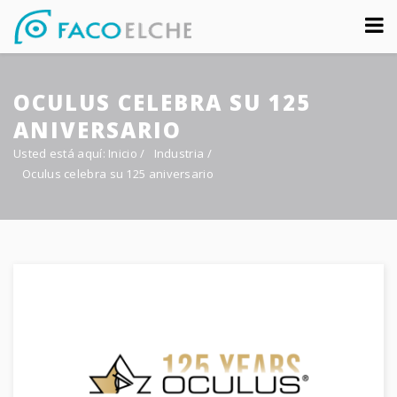
Sobre nosotros
OCULUS CELEBRA SU 125
Congreso
ANIVERSARIO
Multimedia
Usted está aquí:
Inicio
/
Industria
/
Oculus celebra su 125 aniversario
Foro FacoElche
Comunicación
Contacto