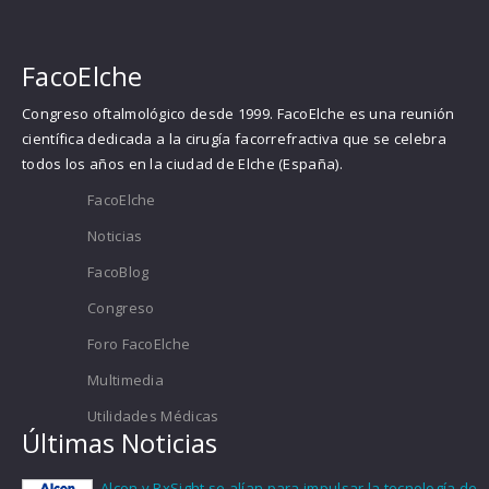
FacoElche
Congreso oftalmológico desde 1999. FacoElche es una reunión
científica dedicada a la cirugía facorrefractiva que se celebra
todos los años en la ciudad de Elche (España).
FacoElche
Noticias
FacoBlog
Congreso
Foro FacoElche
Multimedia
Utilidades Médicas
Últimas Noticias
Alcon y RxSight se alían para impulsar la tecnología de