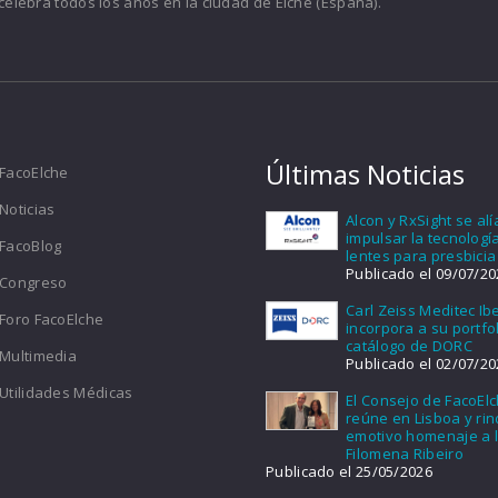
celebra todos los años en la ciudad de Elche (España).
Últimas Noticias
FacoElche
Noticias
Alcon y RxSight se al
impulsar la tecnologí
FacoBlog
lentes para presbicia
Publicado el 09/07/20
Congreso
Carl Zeiss Meditec Ib
Foro FacoElche
incorpora a su portfol
catálogo de DORC
Multimedia
Publicado el 02/07/20
Utilidades Médicas
El Consejo de FacoEl
reúne en Lisboa y ri
emotivo homenaje a l
Filomena Ribeiro
Publicado el 25/05/2026