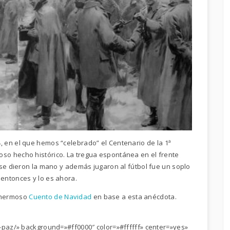
 en el que hemos “celebrado” el Centenario de la 1ª
o hecho histórico. La tregua espontánea en el frente
 se dieron la mano y además jugaron al fútbol fue un soplo
entonces y lo es ahora.
n hermoso
Cuento de Navidad
en base a esta anécdota.
-paz/» background=»#ff0000″ color=»#ffffff» center=»yes»