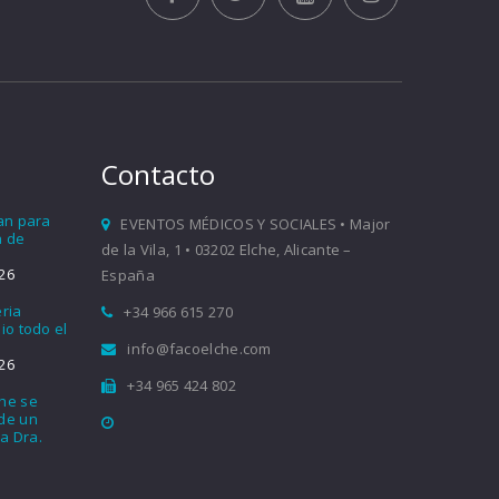
Contacto
ían para
EVENTOS MÉDICOS Y SOCIALES • Major
a de
de la Vila, 1 • 03202 Elche, Alicante –
26
España
eria
+34 966 615 270
io todo el
info@facoelche.com
26
+34 965 424 802
che se
nde un
a Dra.