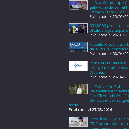
La Dra. Guadalupe Ce
galardonada con el 
Carmen Piera 2027
Publicado el 25/05/20
BRASCRS premia a d
oftalmólogos españo
Publicado el 20/05/20
FacoElche publica la
de su XXVIII congreso
Publicado el 30/04/20
Visita oficial de FacoE
Colegio de Médicos d
Valencia
Publicado el 29/04/20
La Televisión Pública
Valenciana entrevist
FacoElche a la Dra. E
Barraquer por su gra
social
Publicado el 25/03/2026
FacoElche, 2EyesVisio
CSIC promueven una
investigación clínica