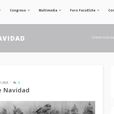
Congreso
Multimedia
Foro FacoElche
Co
AVIDAD
Usted está aq
1,868
0
e Navidad