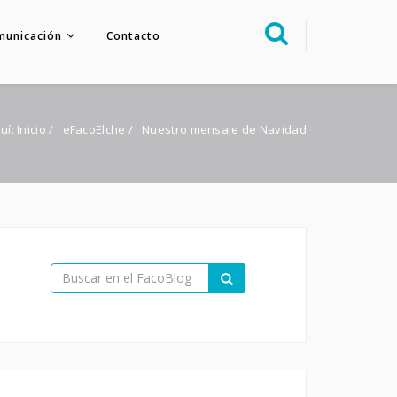
municación
Contacto
Sobre nosotros
Congreso
uí:
Inicio
/
eFacoElche
/
Nuestro mensaje de Navidad
Multimedia
Foro FacoElche
Comunicación
Contacto