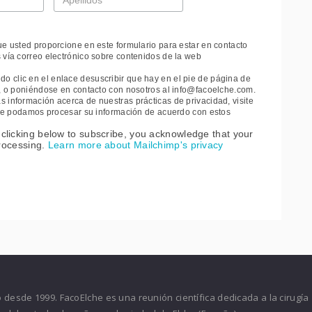
*
ue usted proporcione en este formulario para estar en contacto
 vía correo electrónico sobre contenidos de la web
 clic en el enlace desuscribir que hay en el pie de página de
e, o poniéndose en contacto con nosotros al info@facoelche.com.
 información acerca de nuestras prácticas de privacidad, visite
 que podamos procesar su información de acuerdo con estos
clicking below to subscribe, you acknowledge that your
processing.
Learn more about Mailchimp's privacy
desde 1999. FacoElche es una reunión científica dedicada a la cirugía