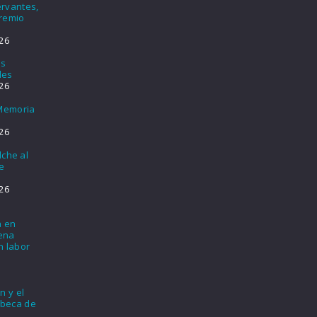
rvantes,
Premio
26
os
les
26
 Memoria
26
lche al
e
26
a en
lena
n labor
n y el
 beca de