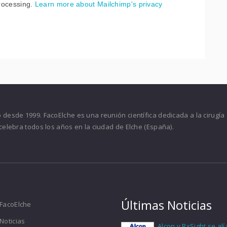
processing.
Learn more about Mailchimp's privacy
desde 1999. FacoElche es una reunión científica dedicada a la cirugía
celebra todos los años en la ciudad de Elche (España).
Últimas Noticias
FacoElche
Noticias
Alcon y RxSight se al