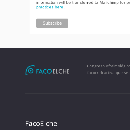
information will be transferred to Mailchimp for 
practices here.
Congreso oftalmológico 
facorrefractiva que se 
FacoElche