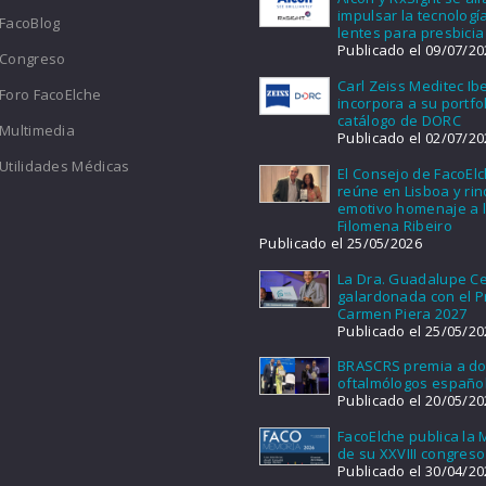
impulsar la tecnologí
FacoBlog
lentes para presbicia
Publicado el 09/07/20
Congreso
Carl Zeiss Meditec Ib
Foro FacoElche
incorpora a su portfol
catálogo de DORC
Multimedia
Publicado el 02/07/20
Utilidades Médicas
El Consejo de FacoEl
reúne en Lisboa y ri
emotivo homenaje a l
Filomena Ribeiro
Publicado el 25/05/2026
La Dra. Guadalupe Ce
galardonada con el 
Carmen Piera 2027
Publicado el 25/05/20
BRASCRS premia a d
oftalmólogos españo
Publicado el 20/05/20
FacoElche publica la
de su XXVIII congreso
Publicado el 30/04/20