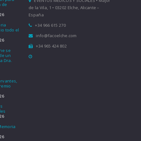
EVENTOS MÉDICOS Y SOCIALES • Major
a de
de la Vila, 1 • 03202 Elche, Alicante –
26
España
eria
+34 966 615 270
io todo el
info@facoelche.com
26
+34 965 424 802
che se
nde un
a Dra.
rvantes,
Premio
26
os
les
26
 Memoria
26