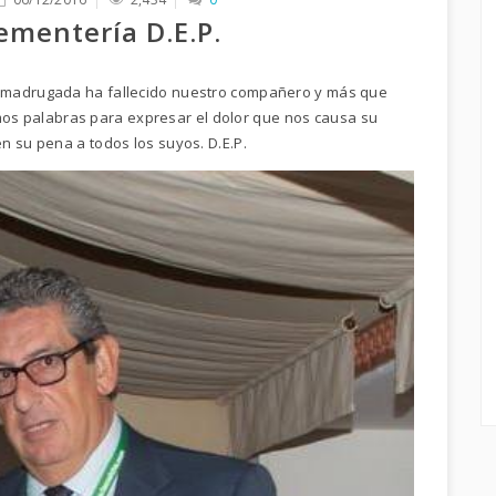
ementería D.E.P.
 madrugada ha fallecido nuestro compañero y más que
 palabras para expresar el dolor que nos causa su
n su pena a todos los suyos. D.E.P.