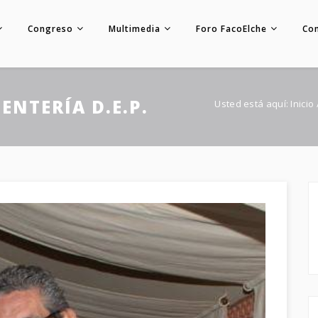
Congreso
Multimedia
Foro FacoElche
Co
NTERÍA D.E.P.
Usted está aquí:
Inicio