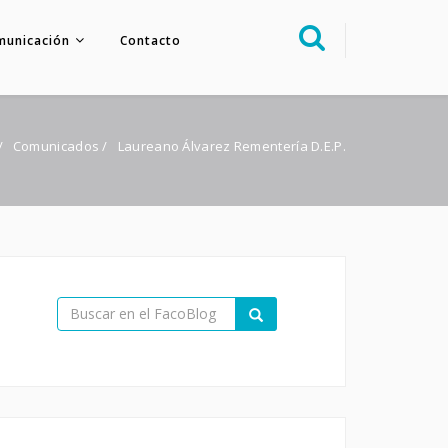
municación
Contacto
Sobre nosotros
Congreso
/
Comunicados
/
Laureano Álvarez Rementería D.E.P.
Multimedia
Foro FacoElche
Comunicación
Contacto