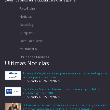
todos los años en la ciudad de Elche (España).
FacoElche
Noticias
FacoBlog
Congreso
Foro FacoElche
Multimedia
Utilidades Médicas
Últimas Noticias
Alcon y RxSight se alían para impulsar la tecnología de
lentes para presbicia
Publicado el 09/07/2026
Carl Zeiss Meditec Iberia incorpora a su portfolio todo
el catálogo de DORC
Publicado el 02/07/2026
El Consejo de FacoElche se reúne en Lisboa y rinde un
emotivo homenaje a la Dra. Filomena Ribeiro