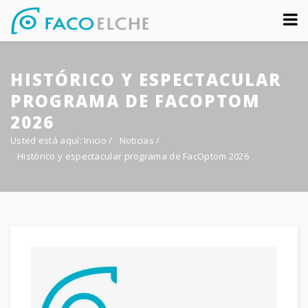
Sobre nosotros
HISTÓRICO Y ESPECTACULAR
Congreso
PROGRAMA DE FACOPTOM
Multimedia
2026
Usted está aquí:
Inicio
/
Noticias
/
Foro FacoElche
Histórico y espectacular programa de FacOptom 2026
Comunicación
Contacto