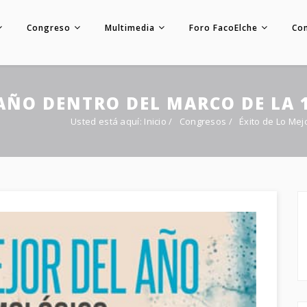
Congreso
Multimedia
Foro FacoElche
Co
 AÑO DENTRO DEL MARCO DE LA 1
Usted está aquí:
Inicio
/
Congresos
/
Éxito de Lo Mej