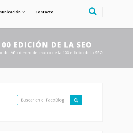
municación
Contacto
Sobre nosotros
Congreso
00 EDICIÓN DE LA SEO
Multimedia
or del Año dentro del marco de la 100 edición de la SEO
Foro FacoElche
Comunicación
Contacto