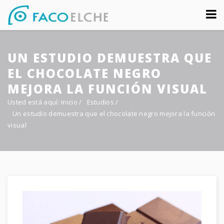
Sobre nosotros
UN ESTUDIO DEMUESTRA QUE
Congreso
EL CHOCOLATE NEGRO
Multimedia
MEJORA LA FUNCIÓN VISUAL
Usted está aquí:
Inicio
/
Estudios
/
Foro FacoElche
Un estudio demuestra que el chocolate negro mejora la función
visual
Comunicación
Contacto