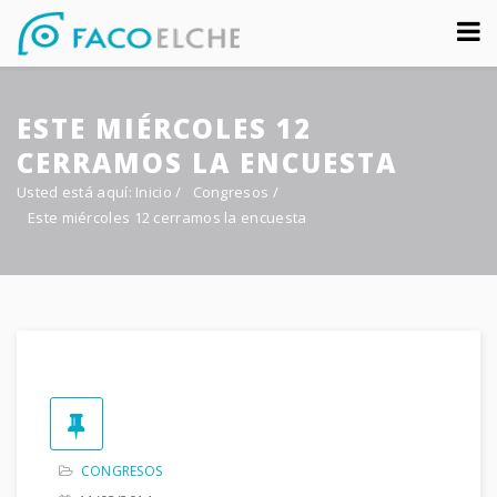
Sobre nosotros
ESTE MIÉRCOLES 12
Congreso
CERRAMOS LA ENCUESTA
Multimedia
Usted está aquí:
Inicio
/
Congresos
/
Este miércoles 12 cerramos la encuesta
Foro FacoElche
Comunicación
Contacto
CONGRESOS