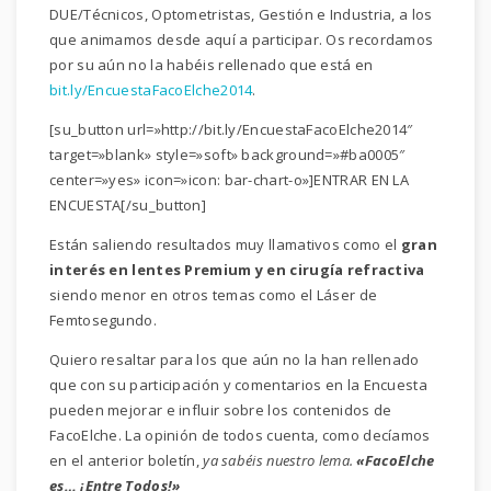
DUE/Técnicos, Optometristas, Gestión e Industria, a los
que animamos desde aquí a participar. Os recordamos
por su aún no la habéis rellenado que está en
bit.ly/EncuestaFacoElche2014
.
[su_button url=»http://bit.ly/EncuestaFacoElche2014″
target=»blank» style=»soft» background=»#ba0005″
center=»yes» icon=»icon: bar-chart-o»]ENTRAR EN LA
ENCUESTA[/su_button]
Están saliendo resultados muy llamativos como el
gran
interés en lentes Premium y en cirugía refractiva
siendo menor en otros temas como el Láser de
Femtosegundo.
Quiero resaltar para los que aún no la han rellenado
que con su participación y comentarios en la Encuesta
pueden mejorar e influir sobre los contenidos de
FacoElche. La opinión de todos cuenta, como decíamos
en el anterior boletín,
ya sabéis nuestro lema.
«FacoElche
es… ¡Entre Todos!»