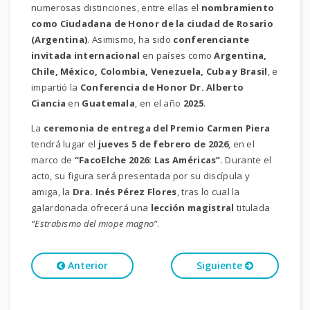
numerosas distinciones, entre ellas el
nombramiento
como Ciudadana de Honor de la ciudad de Rosario
(Argentina)
. Asimismo, ha sido
conferenciante
invitada internacional
en países como
Argentina,
Chile, México, Colombia, Venezuela, Cuba y Brasil
, e
impartió la
Conferencia de Honor Dr. Alberto
Ciancia
en
Guatemala
, en el año
2025
.
La
ceremonia de entrega del Premio Carmen Piera
tendrá lugar el
jueves 5 de febrero de 2026
, en el
marco de
“FacoElche 2026: Las Américas”
. Durante el
acto, su figura será presentada por su discípula y
amiga, la
Dra. Inés Pérez Flores
, tras lo cual la
galardonada ofrecerá una
lección magistral
titulada
“Estrabismo del miope magno”
.
Anterior
Siguiente