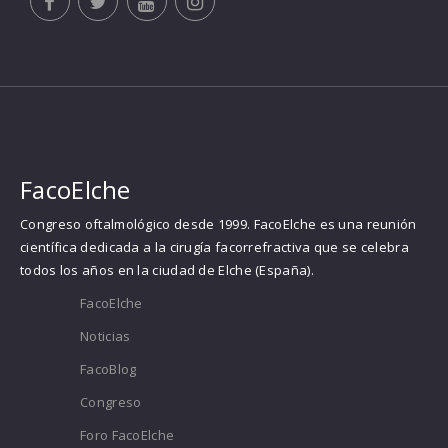
FacoElche
Congreso oftalmológico desde 1999. FacoElche es una reunión
científica dedicada a la cirugía facorrefractiva que se celebra
todos los años en la ciudad de Elche (España).
FacoElche
Noticias
FacoBlog
Congreso
Foro FacoElche