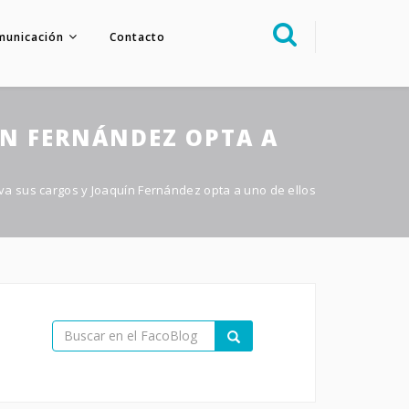
municación
Contacto
Sobre nosotros
Congreso
ÍN FERNÁNDEZ OPTA A
Multimedia
Foro FacoElche
eva sus cargos y Joaquín Fernández opta a uno de ellos
Comunicación
Contacto