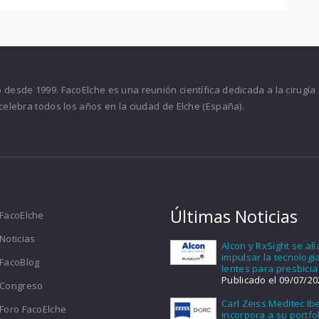
desde 1999. FacoElche es una reunión científica dedicada a la cirugía
celebra todos los años en la ciudad de Elche (España).
Últimas Noticias
FacoElche
Noticias
Alcon y RxSight se al
impulsar la tecnologí
FacoBlog
lentes para presbicia
Publicado el 09/07/20
Congreso
Carl Zeiss Meditec Ib
Foro FacoElche
incorpora a su portfol