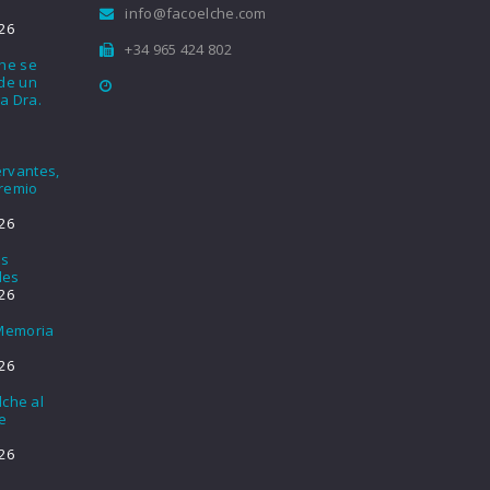
info@facoelche.com
26
+34 965 424 802
che se
nde un
a Dra.
rvantes,
Premio
26
os
les
26
 Memoria
26
lche al
e
26