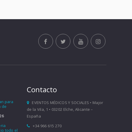
Contacto
ían para
EVENTOS MÉDICOS Y SOCIALES • Major
a de
de la Vila, 1 • 03202 Elche, Alicante –
26
España
eria
+34 966 615 270
io todo el