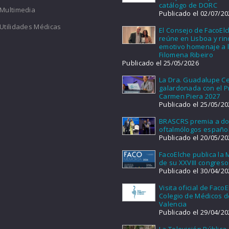
catálogo de DORC
Multimedia
Publicado el 02/07/20
Utilidades Médicas
El Consejo de FacoEl
reúne en Lisboa y ri
emotivo homenaje a l
Filomena Ribeiro
Publicado el 25/05/2026
La Dra. Guadalupe Ce
galardonada con el 
Carmen Piera 2027
Publicado el 25/05/20
BRASCRS premia a d
oftalmólogos españo
Publicado el 20/05/20
FacoElche publica la
de su XXVIII congreso
Publicado el 30/04/20
Visita oficial de FacoE
Colegio de Médicos d
Valencia
Publicado el 29/04/20
La Televisión Pública