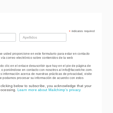
*
indicates required
Apellidos
*
ue usted proporcione en este formulario para estar en contacto
 vía correo electrónico sobre contenidos de la web
 clic en el enlace desuscribir que hay en el pie de página de
e, o poniéndose en contacto con nosotros al info@facoelche.com.
 información acerca de nuestras prácticas de privacidad, visite
 que podamos procesar su información de acuerdo con estos
clicking below to subscribe, you acknowledge that your
processing.
Learn more about Mailchimp's privacy