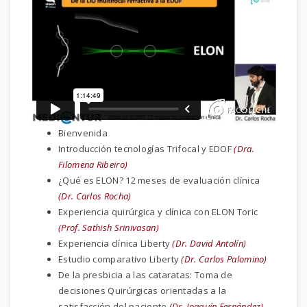
Bienvenida
Introducción tecnologías Trifocal y EDOF
(Dra.
Filomena Ribeiro)
¿Qué es ELON? 12 meses de evaluación clínica
(Dr. Carlos Rocha)
Experiencia quirúrgica y clínica con ELON Toric
(Prof. Sathish Srinivasan)
Experiencia clínica Liberty
(Dr. David Antolín)
Estudio comparativo Liberty
(Dr. Carlos Palomino)
De la presbicia a las cataratas: Toma de
decisiones Quirúrgicas orientadas a la
satisfacción del paciente
(Dr. Joaquín Fernández)