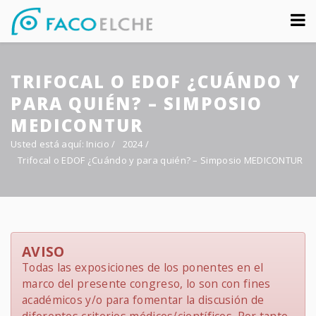
Sobre nosotros
TRIFOCAL O EDOF ¿CUÁNDO Y
Congreso
PARA QUIÉN? – SIMPOSIO
Multimedia
MEDICONTUR
Usted está aquí:
Inicio
/
2024
/
Foro FacoElche
Trifocal o EDOF ¿Cuándo y para quién? – Simposio MEDICONTUR
Comunicación
Contacto
AVISO
Todas las exposiciones de los ponentes en el
marco del presente congreso, lo son con fines
académicos y/o para fomentar la discusión de