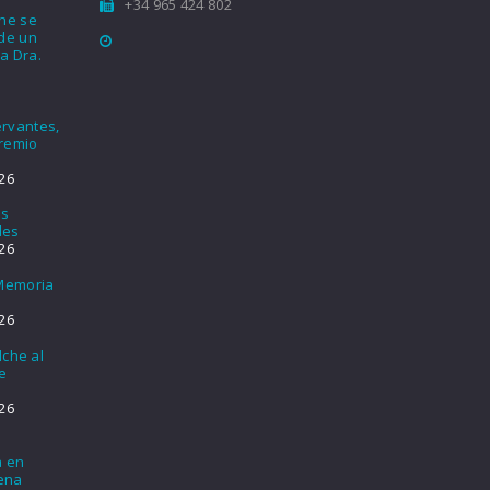
+34 965 424 802
che se
nde un
a Dra.
rvantes,
Premio
26
os
les
26
 Memoria
26
lche al
e
26
a en
lena