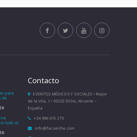
Contacto
ían para
EVENTOS MÉDICOS Y SOCIALES • Major
a de
de la Vila, 1 • 03202 Elche, Alicante –
26
España
eria
+34 966 615 270
io todo el
info@facoelche.com
26