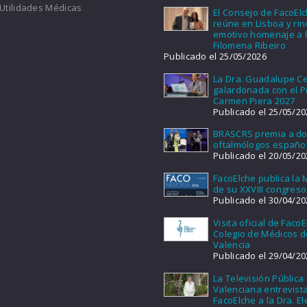
Utilidades Médicas
El Consejo de FacoEl
reúne en Lisboa y ri
emotivo homenaje a l
Filomena Ribeiro
Publicado el 25/05/2026
La Dra. Guadalupe Ce
galardonada con el 
Carmen Piera 2027
Publicado el 25/05/20
BRASCRS premia a d
oftalmólogos españo
Publicado el 20/05/20
FacoElche publica la
de su XXVIII congreso
Publicado el 30/04/20
Visita oficial de FacoE
Colegio de Médicos d
Valencia
Publicado el 29/04/20
La Televisión Pública
Valenciana entrevist
FacoElche a la Dra. E