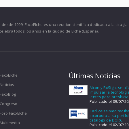
desde 1999. FacoElche es una reunión científica dedicada a la cirugía
celebra todos los años en la ciudad de Elche (España).
Últimas Noticias
FacoElche
Noticias
Alcon y RxSight se al
impulsar la tecnologí
FacoBlog
lentes para presbicia
Publicado el 09/07/20
Congreso
Carl Zeiss Meditec Ib
Foro FacoElche
incorpora a su portfol
catálogo de DORC
Multimedia
Publicado el 02/07/20