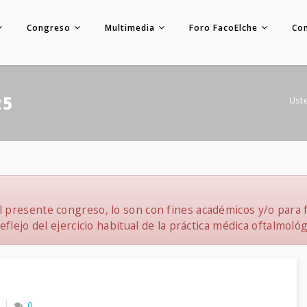
Congreso
Multimedia
Foro FacoElche
Co
25
Ust
 presente congreso, lo son con fines académicos y/o para f
flejo del ejercicio habitual de la práctica médica oftalmológ
9
0