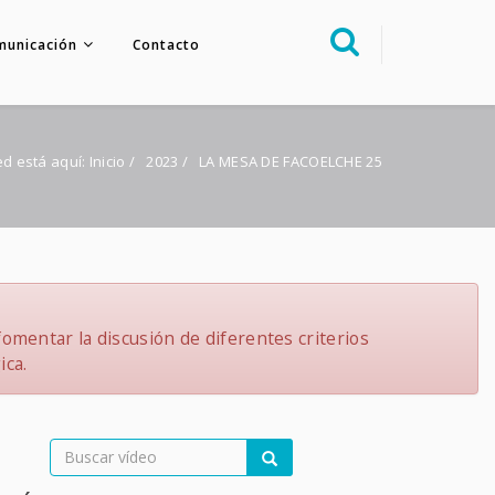
municación
Contacto
Sobre nosotros
Congreso
ed está aquí:
Inicio
/
2023
/
LA MESA DE FACOELCHE 25
Multimedia
Foro FacoElche
Comunicación
Contacto
omentar la discusión de diferentes criterios
ica.