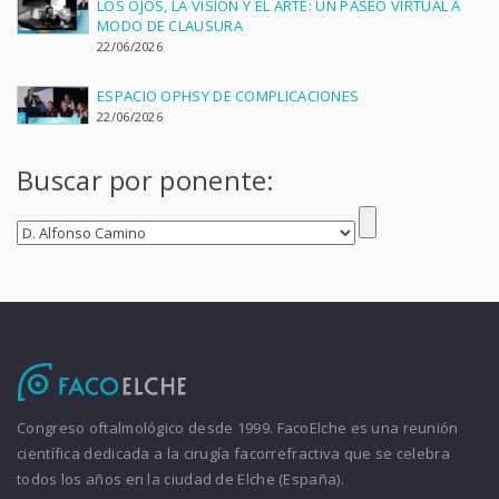
LOS OJOS, LA VISIÓN Y EL ARTE: UN PASEO VIRTUAL A
MODO DE CLAUSURA
22/06/2026
ESPACIO OPHSY DE COMPLICACIONES
22/06/2026
Buscar por ponente:
Congreso oftalmológico desde 1999. FacoElche es una reunión
científica dedicada a la cirugía facorrefractiva que se celebra
todos los años en la ciudad de Elche (España).