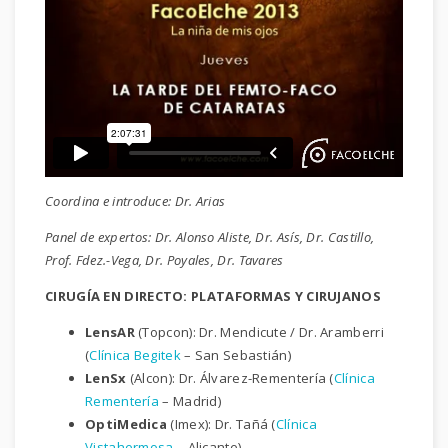
Coordina e introduce: Dr. Arias
Panel de expertos: Dr. Alonso Aliste, Dr. Asís, Dr. Castillo,
Prof. Fdez.-Vega, Dr. Poyales, Dr. Tavares
CIRUGÍA EN DIRECTO: PLATAFORMAS Y CIRUJANOS
LensAR
(Topcon): Dr. Mendicute / Dr. Aramberri
(
Clínica Begitek
– San Sebastián)
LenSx
(Alcon): Dr. Álvarez-Rementería (
Clínica
Rementería
– Madrid)
OptiMedica
(Imex): Dr. Tañá (
Clínica
Vistahermosa
– Alicante)