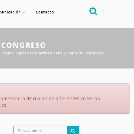
municación
Contacto
Sobre nosotros
Congreso
L CONGRESO
Multimedia
o Premio Fernando Martínez Sanz y cierre del congreso
Foro FacoElche
Comunicación
Contacto
omentar la discusión de diferentes criterios
ica.