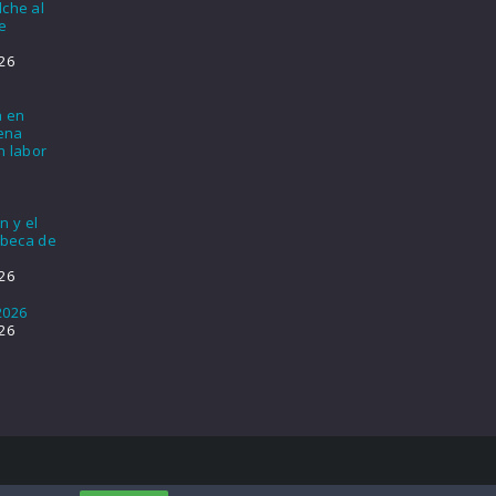
lche al
e
26
a en
lena
n labor
n y el
 beca de
26
2026
26