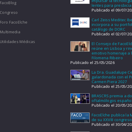
impulsar la tecnologí
FacoBlog
lentes para presbicia
Publicado el 09/07/20
Congreso
Carl Zeiss Meditec Ib
Foro FacoElche
incorpora a su portfol
catálogo de DORC
Multimedia
Publicado el 02/07/20
Utilidades Médicas
El Consejo de FacoEl
reúne en Lisboa y ri
emotivo homenaje a l
Filomena Ribeiro
Publicado el 25/05/2026
La Dra. Guadalupe Ce
galardonada con el 
Carmen Piera 2027
Publicado el 25/05/20
BRASCRS premia a d
oftalmólogos españo
Publicado el 20/05/20
FacoElche publica la
de su XXVIII congreso
Publicado el 30/04/20