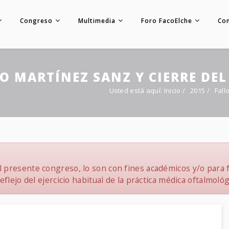
Congreso
Multimedia
Foro FacoElche
Co
O MARTÍNEZ SANZ Y CIERRE DE
Usted está aquí:
Inicio
/
2015
/
Fall
 presente congreso, lo son con fines académicos y/o para f
flejo del ejercicio habitual de la práctica médica oftalmológ