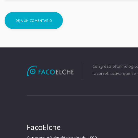
Congreso oftalmológico 
facorrefractiva que se 
FacoElche
Congreso oftalmológico desde 1999.