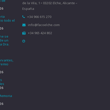
a de
de la Vila, 1 • 03202 Elche, Alicante –
26
España
eria
+34 966 615 270
io todo el
info@facoelche.com
26
+34 965 424 802
che se
nde un
a Dra.
rvantes,
Premio
26
os
les
26
 Memoria
26