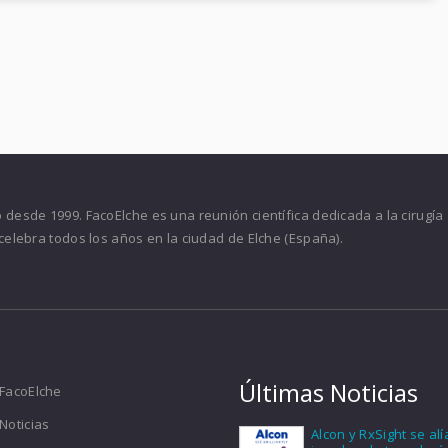
desde 1999. FacoElche es una reunión científica dedicada a la cirugía
celebra todos los años en la ciudad de Elche (España).
Últimas Noticias
FacoElche
Noticias
Alcon y RxSight se al