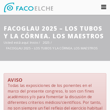
Sobre nosotros
FACOGLAU 2025 – LOS TUBOS
Congreso
Y LA CÓRNEA. LOS MAESTROS
Multimedia
Usted está aquí:
Inicio
/
2025
/
FACOGLAU 2025 – LOS TUBOS Y LA CÓRNEA. LOS MAESTROS
Foro FacoElche
Comunicación
Contacto
AVISO
Todas las exposiciones de los ponentes en el
marco del presente congreso, lo son con fines
académicos y/o para fomentar la discusión de
diferentes criterios médicos/científicos. Por tanto,
no son siempre un fiel reflejo del ejercicio habitual