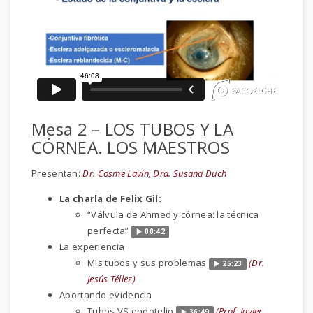
Mesa 2 – LOS TUBOS Y LA
CÓRNEA. LOS MAESTROS
Presentan:
Dr. Cosme Lavín, Dra. Susana Duch
La charla de Felix Gil:
“Válvula de Ahmed y córnea: la técnica
perfecta”
00:42
La experiencia
Mis tubos y sus problemas
(Dr.
25:23
Jesús Téllez)
Aportando evidencia
Tubos VS endotelio
(Prof. Javier
36:49