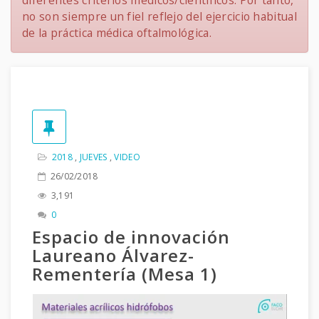
diferentes criterios médicos/científicos. Por tanto,
no son siempre un fiel reflejo del ejercicio habitual
de la práctica médica oftalmológica.
2018
,
JUEVES
,
VIDEO
26/02/2018
3,191
0
Espacio de innovación
Laureano Álvarez-
Rementería (Mesa 1)