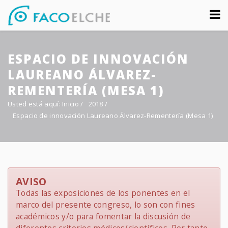
Sobre nosotros
ESPACIO DE INNOVACIÓN
Congreso
LAUREANO ÁLVAREZ-
Multimedia
REMENTERÍA (MESA 1)
Usted está aquí:
Inicio
/
2018
/
Foro FacoElche
Espacio de innovación Laureano Álvarez-Rementería (Mesa 1)
Comunicación
Contacto
AVISO
Todas las exposiciones de los ponentes en el
marco del presente congreso, lo son con fines
académicos y/o para fomentar la discusión de