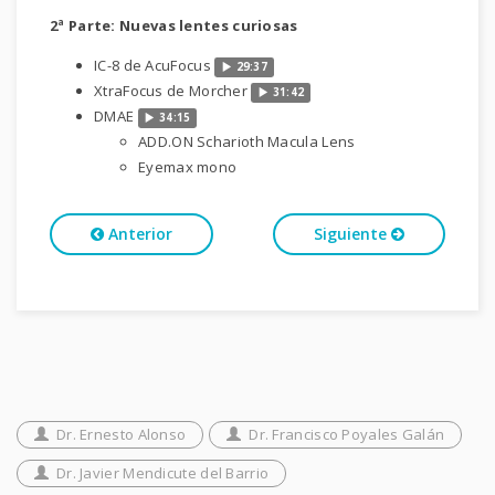
2ª Parte: Nuevas lentes curiosas
IC-8 de AcuFocus
29:37
XtraFocus de Morcher
31:42
DMAE
34:15
ADD.ON Scharioth Macula Lens
Eyemax mono
Anterior
Siguiente
Dr. Ernesto Alonso
Dr. Francisco Poyales Galán
Dr. Javier Mendicute del Barrio