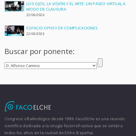
LOS OJOS, LA VISIÓN Y EL ARTE: UN PASEO VIRTUAL A
MODO DE CLAUSURA
22/06/2026
ESPACIO OPHSY DE COMPLICACIONES
22/06/2026
Buscar por ponente:
Congreso oftalmológico desde 1999. FacoElche es una reunión
científica dedicada a la cirugía facorrefractiva que se celebra
todos los años en la ciudad de Elche (España).