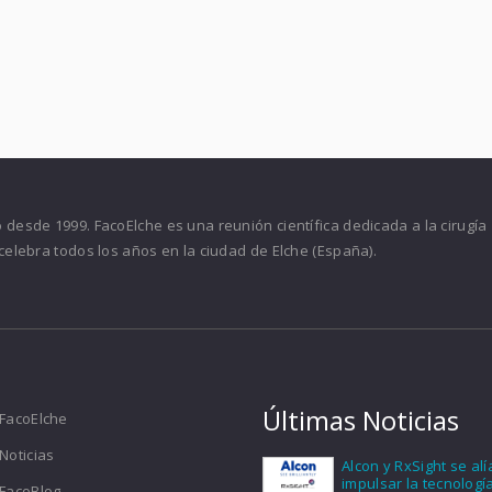
desde 1999. FacoElche es una reunión científica dedicada a la cirugía
celebra todos los años en la ciudad de Elche (España).
Últimas Noticias
FacoElche
Noticias
Alcon y RxSight se al
impulsar la tecnologí
FacoBlog