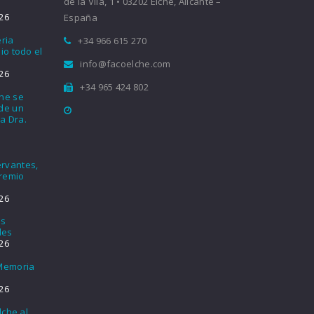
de la Vila, 1 • 03202 Elche, Alicante –
26
España
eria
+34 966 615 270
io todo el
info@facoelche.com
26
+34 965 424 802
che se
nde un
a Dra.
rvantes,
Premio
26
os
les
26
 Memoria
26
lche al