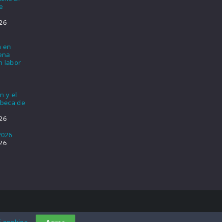
e
26
a en
lena
n labor
n y el
 beca de
26
2026
26
f cookies