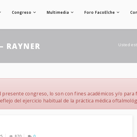
Congreso
Multimedia
Foro FacoElche
Co
– RAYNER
Usted est
 presente congreso, lo son con fines académicos y/o para f
flejo del ejercicio habitual de la práctica médica oftalmológ
25
870
0