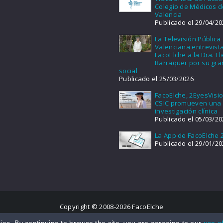
Colegio de Médicos d
Valencia
Publicado el 29/04/20
La Televisión Pública
Valenciana entrevist
FacoElche a la Dra. E
Barraquer por su gra
social
Publicado el 25/03/2026
FacoElche, 2EyesVisio
CSIC promueven una
investigación clínica
Publicado el 05/03/20
La App de FacoElche 
Publicado el 29/01/20
Copyright © 2008-2026 FacoElche
Aviso legal
|
Política de Privacidad
|
Política de Cookies
ies. By continuing to browse the site, you are agreeing to our
use o