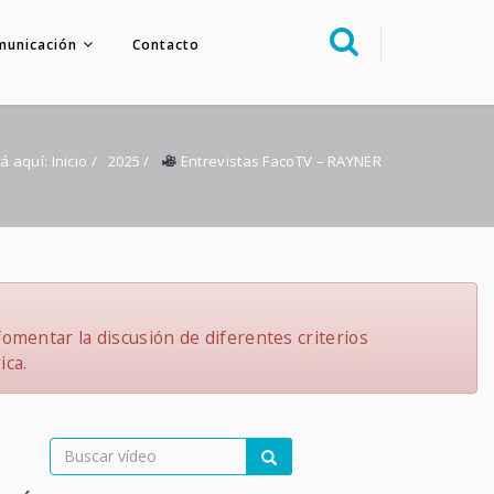
municación
Contacto
Sobre nosotros
Congreso
á aquí:
Inicio
/
2025
/
Entrevistas FacoTV – RAYNER
Multimedia
Foro FacoElche
Comunicación
Contacto
omentar la discusión de diferentes criterios
ica.