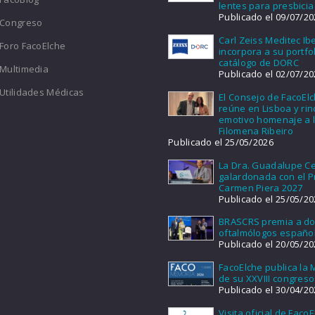
lentes para presbicia
Publicado el 09/07/20
Congreso
Carl Zeiss Meditec Ib
Foro FacoElche
incorpora a su portfol
catálogo de DORC
Multimedia
Publicado el 02/07/20
Utilidades Médicas
El Consejo de FacoEl
reúne en Lisboa y ri
emotivo homenaje a l
Filomena Ribeiro
Publicado el 25/05/2026
La Dra. Guadalupe Ce
galardonada con el 
Carmen Piera 2027
Publicado el 25/05/20
BRASCRS premia a d
oftalmólogos españo
Publicado el 20/05/20
FacoElche publica la
de su XXVIII congreso
Publicado el 30/04/20
Visita oficial de FacoE