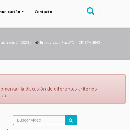
municación
Contacto
Sobre nosotros
Congreso
quí:
Inicio
/
2023
/
Entrevistas FacoTV – CRISTALENS
Multimedia
Foro FacoElche
Comunicación
Contacto
omentar la discusión de diferentes criterios
ica.