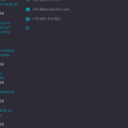
io todo el
info@facoelche.com
26
+34 965 424 802
che se
nde un
a Dra.
rvantes,
Premio
26
os
les
26
 Memoria
26
lche al
e
26