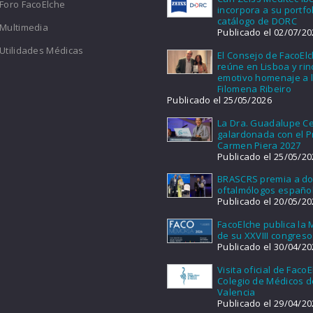
Foro FacoElche
incorpora a su portfol
catálogo de DORC
Multimedia
Publicado el 02/07/20
Utilidades Médicas
El Consejo de FacoEl
reúne en Lisboa y ri
emotivo homenaje a l
Filomena Ribeiro
Publicado el 25/05/2026
La Dra. Guadalupe Ce
galardonada con el 
Carmen Piera 2027
Publicado el 25/05/20
BRASCRS premia a d
oftalmólogos españo
Publicado el 20/05/20
FacoElche publica la
de su XXVIII congreso
Publicado el 30/04/20
Visita oficial de FacoE
Colegio de Médicos d
Valencia
Publicado el 29/04/20