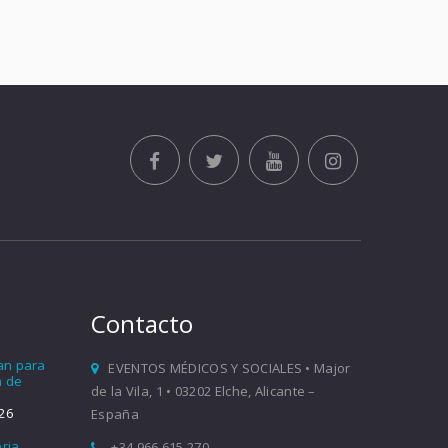
Contacto
ían para
EVENTOS MÉDICOS Y SOCIALES • Major
a de
de la Vila, 1 • 03202 Elche, Alicante –
26
España
eria
+34 966 615 270