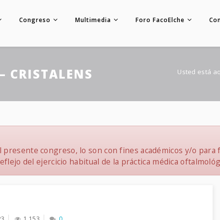
Congreso
Multimedia
Foro FacoElche
Co
– CRISTALENS
Usted está a
 presente congreso, lo son con fines académicos y/o para f
flejo del ejercicio habitual de la práctica médica oftalmológ
23
1,153
0