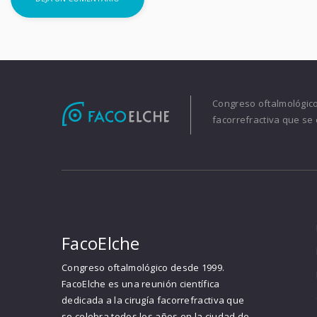
Congreso oftalmológico 
facorrefractiva que se 
FacoElche
Congreso oftalmológico desde 1999.
FacoElche es una reunión científica
dedicada a la cirugía facorrefractiva que
se celebra todos los años en la ciudad de