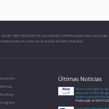
desde 1999. FacoElche es una reunión científica dedicada a la cirugía
celebra todos los años en la ciudad de Elche (España).
Últimas Noticias
FacoElche
Noticias
Alcon y RxSight se al
impulsar la tecnologí
FacoBlog
lentes para presbicia
Publicado el 09/07/20
Congreso
Carl Zeiss Meditec Ib