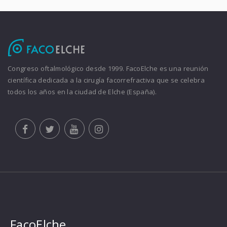
Congreso oftalmológico desde 1999. FacoElche es una reunión
científica dedicada a la cirugía facorrefractiva que se celebra
todos los años en la ciudad de Elche (España).
FacoElche