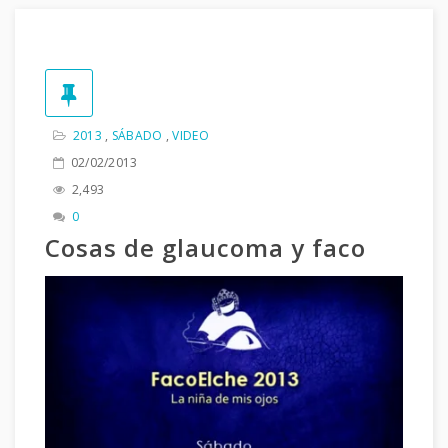
2013
,
SÁBADO
,
VIDEO
02/02/2013
2,493
0
Cosas de glaucoma y faco