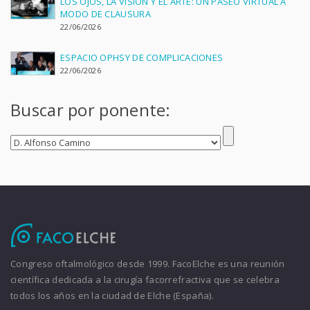
LOS OJOS, LA VISIÓN Y EL ARTE: UN PASEO VIRTUAL A
MODO DE CLAUSURA
22/06/2026
ESPACIO OPHSY DE COMPLICACIONES
22/06/2026
Buscar por ponente:
Congreso oftalmológico desde 1999. FacoElche es una reunión
científica dedicada a la cirugía facorrefractiva que se celebra
todos los años en la ciudad de Elche (España).