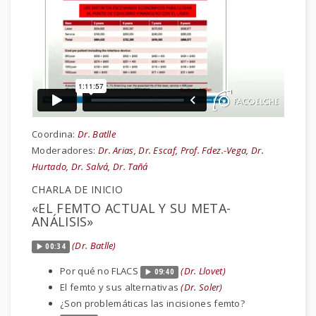
Coordina:
Dr. Batlle
Moderadores:
Dr. Arias, Dr. Escaf, Prof. Fdez.-Vega, Dr.
Hurtado, Dr. Salvá, Dr. Tañá
CHARLA DE INICIO
«EL FEMTO ACTUAL Y SU META-
ANÁLISIS»
(Dr. Batlle)
00:34
Por qué no FLACS
(Dr. Llovet)
09:40
El femto y sus alternativas
(Dr. Soler)
¿Son problemáticas las incisiones femto?