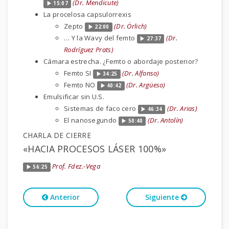
(Dr. Mendicute)
15:07
La procelosa capsulorrexis
Zepto
(Dr. Örlich)
22:00
… Y la Wavy del femto
(Dr.
27:37
Rodríguez Prats)
Cámara estrecha. ¿Femto o abordaje posterior?
Femto SI
(Dr. Alfonso)
34:25
Femto NO
(Dr. Argüeso)
40:42
Emulsificar sin U.S.
Sistemas de faco cero
(Dr. Arias)
46:34
El nanosegundo
(Dr. Antolín)
50:40
CHARLA DE CIERRE
«HACIA PROCESOS LÁSER 100%»
Prof. Fdez.-Vega
56:25
Anterior
Siguiente