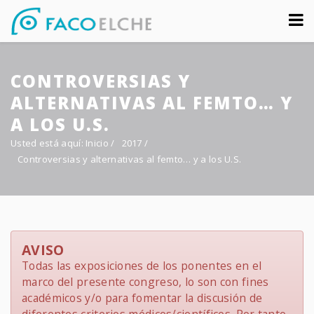
Sobre nosotros
CONTROVERSIAS Y
Congreso
ALTERNATIVAS AL FEMTO… Y
Multimedia
A LOS U.S.
Usted está aquí:
Inicio
/
2017
/
Foro FacoElche
Controversias y alternativas al femto… y a los U.S.
Comunicación
Contacto
AVISO
Todas las exposiciones de los ponentes en el
marco del presente congreso, lo son con fines
académicos y/o para fomentar la discusión de