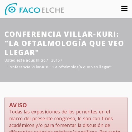
Sobre nosotros
CONFERENCIA VILLAR-KURI:
Congreso
"LA OFTALMOLOGÍA QUE VEO
Multimedia
LLEGAR"
Usted está aquí:
Inicio
/
2016
/
Foro FacoElche
Conferencia Villar-Kuri: "La oftalmología que veo llegar"
Comunicación
Contacto
AVISO
Todas las exposiciones de los ponentes en el
marco del presente congreso, lo son con fines
académicos y/o para fomentar la discusión de