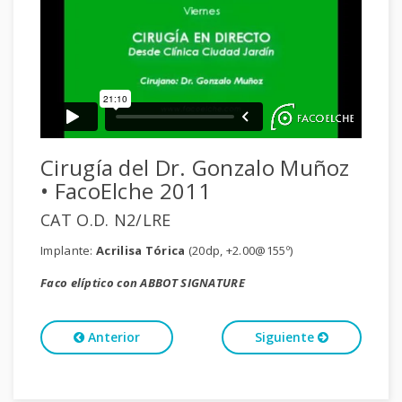
Cirugía del Dr. Gonzalo Muñoz
• FacoElche 2011
CAT O.D. N2/LRE
Implante:
Acrilisa Tórica
(20dp, +2.00@155º)
Faco elíptico con ABBOT SIGNATURE
Anterior
Siguiente