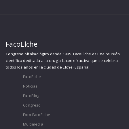
FacoElche
Congreso oftalmológico desde 1999. FacoElche es una reunión
científica dedicada a la cirugía facorrefractiva que se celebra
todos los años en la ciudad de Elche (España).
FacoElche
Noticias
FacoBlog
Congreso
Foro FacoElche
Multimedia