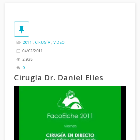
2011
,
CIRUGÍA
,
VIDEO
04/02/2011
2,938
0
Cirugía Dr. Daniel Elíes