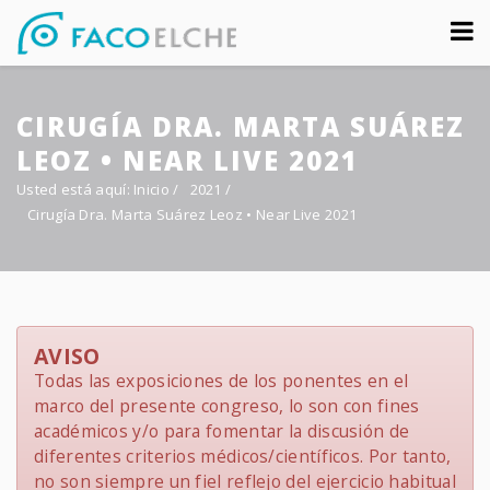
Sobre nosotros
CIRUGÍA DRA. MARTA SUÁREZ
Congreso
LEOZ • NEAR LIVE 2021
Multimedia
Usted está aquí:
Inicio
/
2021
/
Cirugía Dra. Marta Suárez Leoz • Near Live 2021
Foro FacoElche
Comunicación
Contacto
AVISO
Todas las exposiciones de los ponentes en el
marco del presente congreso, lo son con fines
académicos y/o para fomentar la discusión de
diferentes criterios médicos/científicos. Por tanto,
no son siempre un fiel reflejo del ejercicio habitual