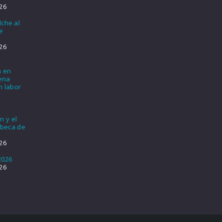
26
lche al
e
26
a en
lena
n labor
n y el
 beca de
26
2026
26