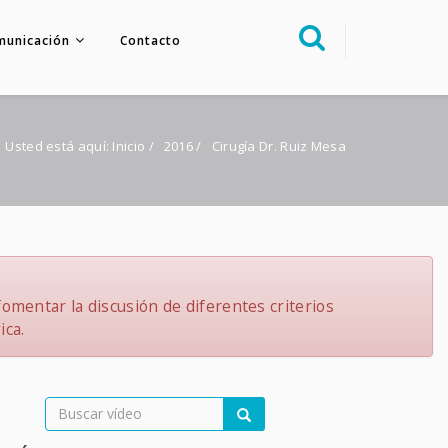
municación
Contacto
Sobre nosotros
Congreso
Usted está aquí:
Inicio
/
2016
/
Cirugía Dr. Ruiz Mesa
Multimedia
Foro FacoElche
Comunicación
Contacto
omentar la discusión de diferentes criterios
ica.