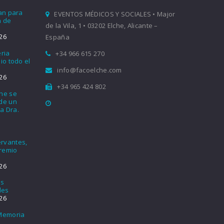
ían para
EVENTOS MÉDICOS Y SOCIALES • Major
a de
de la Vila, 1 • 03202 Elche, Alicante –
26
España
eria
+34 966 615 270
io todo el
info@facoelche.com
26
+34 965 424 802
che se
nde un
a Dra.
rvantes,
Premio
26
os
les
26
 Memoria