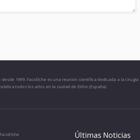
desde 1999. FacoElche es una reunión científica dedicada a la cirugía
celebra todos los años en la ciudad de Elche (España).
Últimas Noticias
FacoElche