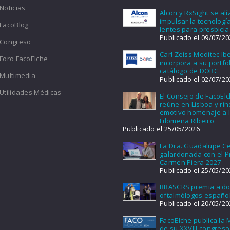
Noticias
Alcon y RxSight se al
impulsar la tecnologí
FacoBlog
lentes para presbicia
Publicado el 09/07/20
Congreso
Carl Zeiss Meditec Ib
Foro FacoElche
incorpora a su portfol
catálogo de DORC
Multimedia
Publicado el 02/07/20
Utilidades Médicas
El Consejo de FacoEl
reúne en Lisboa y ri
emotivo homenaje a l
Filomena Ribeiro
Publicado el 25/05/2026
La Dra. Guadalupe Ce
galardonada con el 
Carmen Piera 2027
Publicado el 25/05/20
BRASCRS premia a d
oftalmólogos españo
Publicado el 20/05/20
FacoElche publica la
de su XXVIII congreso