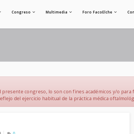
Congreso
Multimedia
Foro FacoElche
Co
 presente congreso, lo son con fines académicos y/o para f
flejo del ejercicio habitual de la práctica médica oftalmológ
4
0