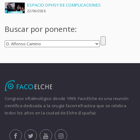
ESPACIO OPHSY DE COMPLICACIONES
22/06/2026
Buscar por ponente:
Congreso oftalmológico desde 1999. FacoElche es una reunión
científica dedicada a la cirugía facorrefractiva que se celebra
todos los años en la ciudad de Elche (España).