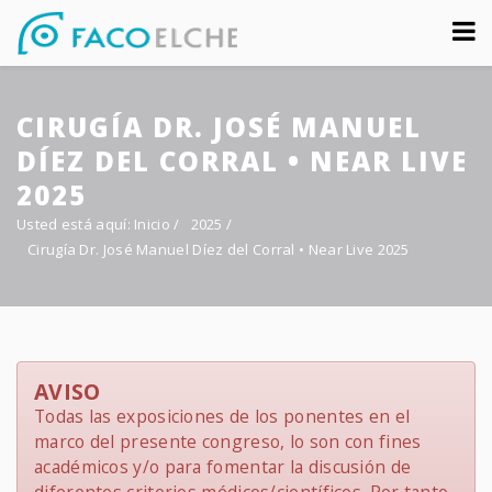
Sobre nosotros
CIRUGÍA DR. JOSÉ MANUEL
Congreso
DÍEZ DEL CORRAL • NEAR LIVE
Multimedia
2025
Usted está aquí:
Inicio
/
2025
/
Foro FacoElche
Cirugía Dr. José Manuel Díez del Corral • Near Live 2025
Comunicación
Contacto
AVISO
Todas las exposiciones de los ponentes en el
marco del presente congreso, lo son con fines
académicos y/o para fomentar la discusión de