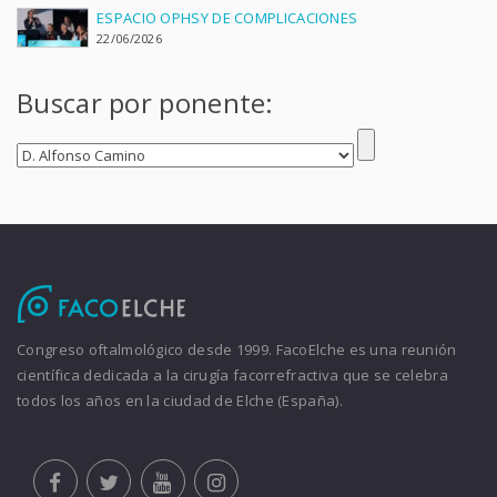
ESPACIO OPHSY DE COMPLICACIONES
22/06/2026
Buscar por ponente:
Congreso oftalmológico desde 1999. FacoElche es una reunión
científica dedicada a la cirugía facorrefractiva que se celebra
todos los años en la ciudad de Elche (España).