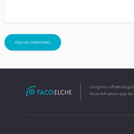
Congreso oftalmológico 
facorrefractiva que se 