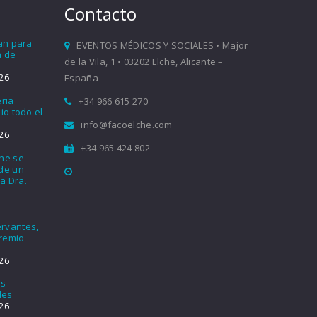
Contacto
ían para
EVENTOS MÉDICOS Y SOCIALES • Major
a de
de la Vila, 1 • 03202 Elche, Alicante –
26
España
eria
+34 966 615 270
io todo el
info@facoelche.com
26
+34 965 424 802
che se
nde un
a Dra.
rvantes,
Premio
26
os
les
26