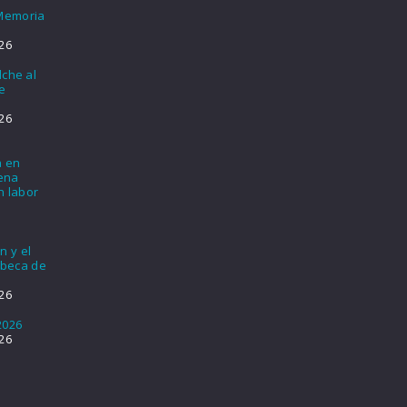
 Memoria
26
lche al
e
26
a en
lena
n labor
n y el
 beca de
26
2026
26