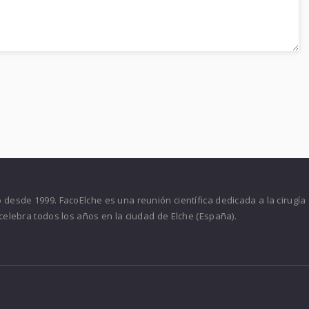
desde 1999. FacoElche es una reunión científica dedicada a la cirugía
celebra todos los años en la ciudad de Elche (España).