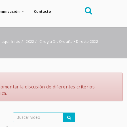
municación
Contacto
Sobre nosotros
Congreso
 aquí:
Inicio
/
2022
/
Cirugía Dr. Orduña • Directo 2022
Multimedia
Foro FacoElche
Comunicación
Contacto
omentar la discusión de diferentes criterios
ica.