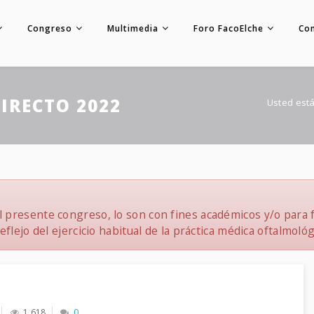
Congreso
Multimedia
Foro FacoElche
Co
IRECTO 2022
Usted está
 presente congreso, lo son con fines académicos y/o para f
flejo del ejercicio habitual de la práctica médica oftalmológ
1,618
0