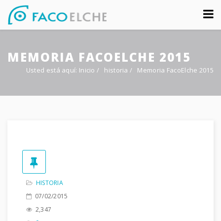
Sobre nosotros
MEMORIA FACOELCHE 2015
Congreso
Usted está aquí:
Inicio
/
historia
/
Memoria FacoElche 2015
Multimedia
Foro FacoElche
Comunicación
Contacto
HISTORIA
07/02/2015
2,347