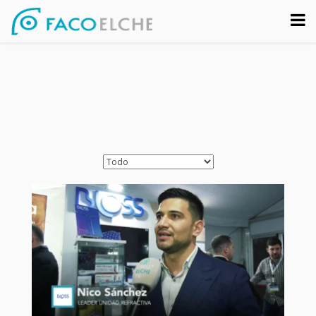
Sobre nosotros
Congreso
Multimedia
Foro FacoElche
Comunicación
Contacto