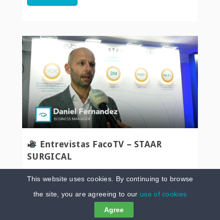
Entrevistas FacoTV – STAAR
SURGICAL
En FacoElche 2026 entrevistamos a Daniel
This website uses cookies. By continuing to browse
Fernández, Business Manager de Staar Surgical,
the site, you are agreeing to our
use of cookies
compañía líder en lentes fáquicas EVO ICL, con más
de tres millones de implantes realizados. Entre las
Agree