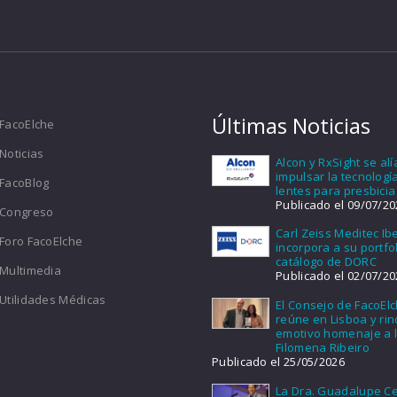
Últimas Noticias
FacoElche
Noticias
Alcon y RxSight se al
impulsar la tecnologí
FacoBlog
lentes para presbicia
Publicado el 09/07/20
Congreso
Carl Zeiss Meditec Ib
Foro FacoElche
incorpora a su portfol
catálogo de DORC
Multimedia
Publicado el 02/07/20
Utilidades Médicas
El Consejo de FacoEl
reúne en Lisboa y ri
emotivo homenaje a l
Filomena Ribeiro
Publicado el 25/05/2026
La Dra. Guadalupe Ce