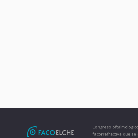
Congreso oftalmológico 
facorrefractiva que se 