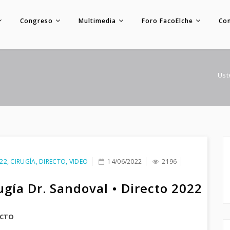
Congreso
Multimedia
Foro FacoElche
Co
Ust
22
,
CIRUGÍA
,
DIRECTO
,
VIDEO
14/06/2022
2196
ugía Dr. Sandoval • Directo 2022
ECTO