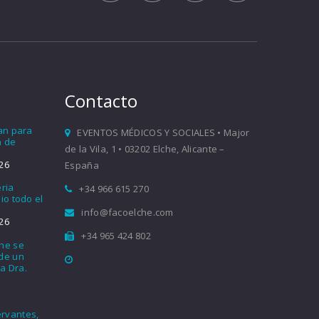
Contacto
ían para
EVENTOS MÉDICOS Y SOCIALES • Major
a de
de la Vila, 1 • 03202 Elche, Alicante –
26
España
eria
+34 966 615 270
io todo el
info@facoelche.com
26
+34 965 424 802
che se
nde un
a Dra.
rvantes,