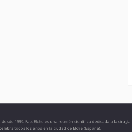
desde 1999. FacoElche es una reunión científica dedicada a la cirugía
celebra todos los años en la ciudad de Elche (España).