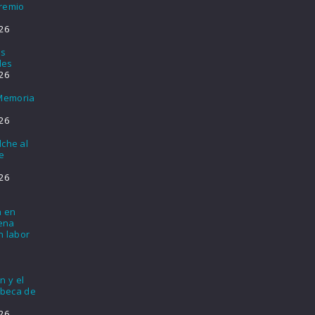
Premio
26
os
les
26
 Memoria
26
lche al
e
26
a en
lena
n labor
n y el
 beca de
26