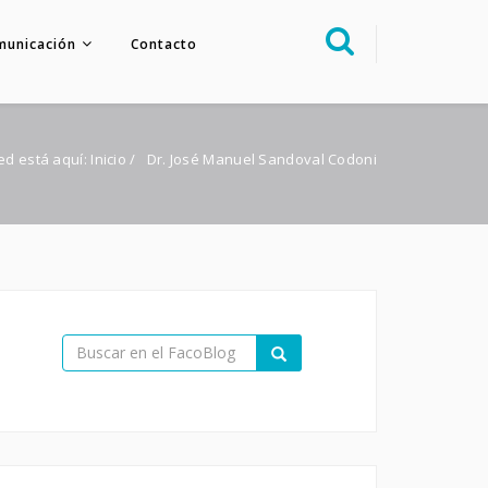
municación
Contacto
Sobre nosotros
Congreso
ed está aquí:
Inicio
/
Dr. José Manuel Sandoval Codoni
Multimedia
Foro FacoElche
Comunicación
Contacto