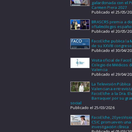
galardonada con el 
Carmen Piera 2027
Publicado el 25/05/20
BRASCRS premia a d
oftalmólogos españo
Publicado el 20/05/20
FacoElche publica la
de su XXVIII congreso
Publicado el 30/04/20
Visita oficial de FacoE
Colegio de Médicos d
Valencia
Publicado el 29/04/20
La Televisión Pública
Valenciana entrevist
FacoElche a la Dra. E
Barraquer por su gra
social
Publicado el 25/03/2026
FacoElche, 2EyesVisio
CSIC promueven una
investigación clínica
Publicado el 05/03/20