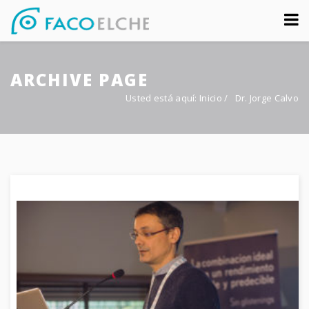
Sobre nosotros
ARCHIVE PAGE
Congreso
Usted está aquí:
Inicio
/
Dr. Jorge Calvo
Multimedia
Foro FacoElche
Comunicación
Contacto