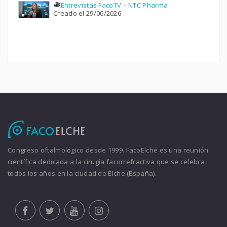
Entrevistas FacoTV – NTC Pharma
Creado el 29/06/2026
Congreso oftalmológico desde 1999. FacoElche es una reunión
científica dedicada a la cirugía facorrefractiva que se celebra
todos los años en la ciudad de Elche (España).