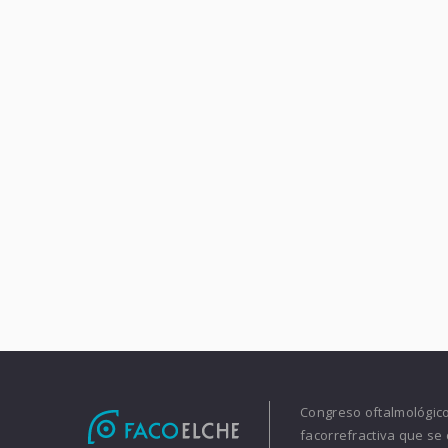
Congreso oftalmológico 
facorrefractiva que se 