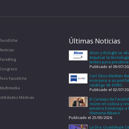
Últimas Noticias
FacoElche
Noticias
Alcon y RxSight se al
impulsar la tecnologí
FacoBlog
lentes para presbicia
Publicado el 09/07/20
Congreso
Carl Zeiss Meditec Ib
Foro FacoElche
incorpora a su portfol
catálogo de DORC
Multimedia
Publicado el 02/07/20
Utilidades Médicas
El Consejo de FacoEl
reúne en Lisboa y ri
emotivo homenaje a l
Filomena Ribeiro
Publicado el 25/05/2026
La Dra. Guadalupe Ce