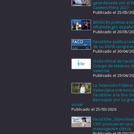
galardonada con el 
Carmen Piera 2027
Publicado el 25/05/20
BRASCRS premia a d
oftalmólogos españo
Publicado el 20/05/20
FacoElche publica la
de su XXVIII congreso
Publicado el 30/04/20
Visita oficial de FacoE
Colegio de Médicos d
Valencia
Publicado el 29/04/20
La Televisión Pública
Valenciana entrevist
FacoElche a la Dra. E
Barraquer por su gra
social
Publicado el 25/03/2026
FacoElche, 2EyesVisio
CSIC promueven una
investigación clínica
Publicado el 05/03/20