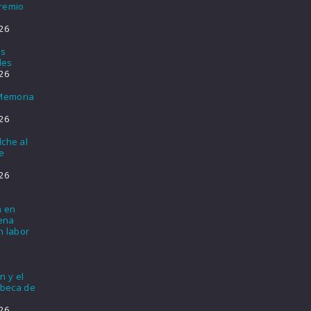
Premio
26
os
les
26
 Memoria
26
lche al
e
26
a en
lena
n labor
n y el
 beca de
26