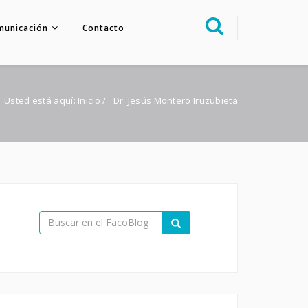
municación
Contacto
Sobre nosotros
Congreso
Usted está aquí:
Inicio
/
Dr. Jesús Montero Iruzubieta
Multimedia
Foro FacoElche
Comunicación
Contacto