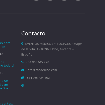
Contacto
ían para
EVENTOS MÉDICOS Y SOCIALES • Major
a de
de la Vila, 1 • 03202 Elche, Alicante –
26
España
eria
+34 966 615 270
io todo el
info@facoelche.com
26
+34 965 424 802
che se
nde un
a Dra.
rvantes,