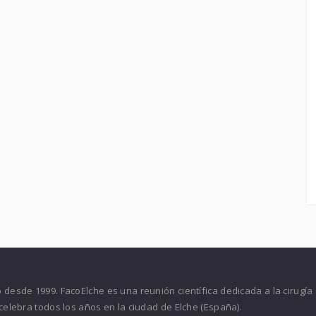
desde 1999. FacoElche es una reunión científica dedicada a la cirugía
celebra todos los años en la ciudad de Elche (España).