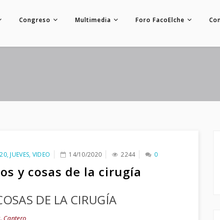
Congreso
Multimedia
Foro FacoElche
Co
20
,
JUEVES
,
VIDEO
14/10/2020
2244
0
os y cosas de la cirugía
COSAS DE LA CIRUGÍA
. Cantero