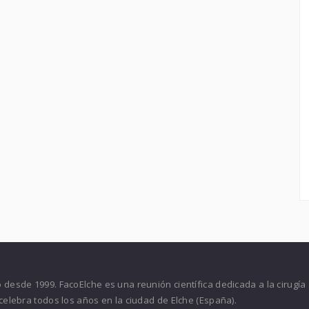
desde 1999. FacoElche es una reunión científica dedicada a la cirugía
celebra todos los años en la ciudad de Elche (España).