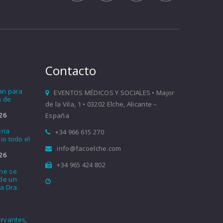
Contacto
ían para
EVENTOS MÉDICOS Y SOCIALES • Major
a de
de la Vila, 1 • 03202 Elche, Alicante –
26
España
eria
+34 966 615 270
io todo el
info@facoelche.com
26
+34 965 424 802
che se
nde un
a Dra.
rvantes,