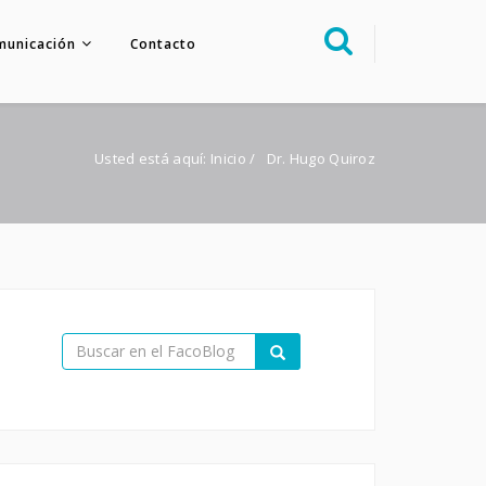
municación
Contacto
Sobre nosotros
Congreso
Usted está aquí:
Inicio
/
Dr. Hugo Quiroz
Multimedia
Foro FacoElche
Comunicación
Contacto