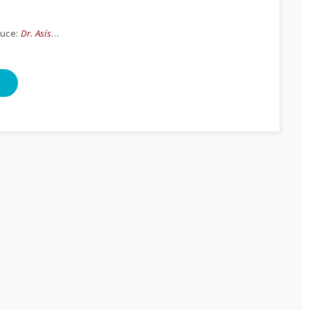
duce:
Dr. Asís
…