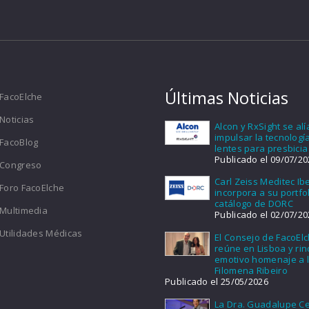
Últimas Noticias
FacoElche
Noticias
Alcon y RxSight se al
impulsar la tecnologí
FacoBlog
lentes para presbicia
Publicado el 09/07/20
Congreso
Carl Zeiss Meditec Ib
Foro FacoElche
incorpora a su portfol
catálogo de DORC
Multimedia
Publicado el 02/07/20
Utilidades Médicas
El Consejo de FacoEl
reúne en Lisboa y ri
emotivo homenaje a l
Filomena Ribeiro
Publicado el 25/05/2026
La Dra. Guadalupe Ce