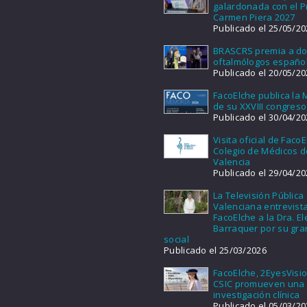
galardonada con el 
Carmen Piera 2027
Publicado el 25/05/20
BRASCRS premia a d
oftalmólogos españo
Publicado el 20/05/20
FacoElche publica la
de su XXVIII congreso
Publicado el 30/04/20
Visita oficial de FacoE
Colegio de Médicos d
Valencia
Publicado el 29/04/20
La Televisión Pública
Valenciana entrevist
FacoElche a la Dra. E
Barraquer por su gra
social
Publicado el 25/03/2026
FacoElche, 2EyesVisio
CSIC promueven una
investigación clínica
Publicado el 05/03/20