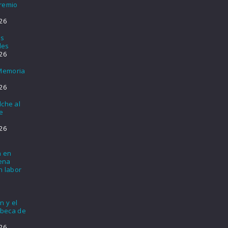
Premio
26
os
les
26
 Memoria
26
lche al
e
26
a en
lena
n labor
n y el
 beca de
26