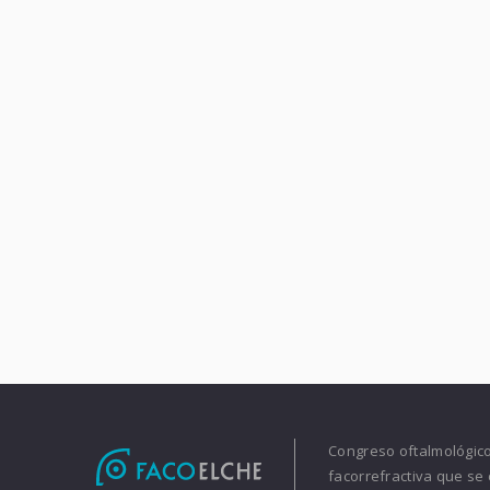
Congreso oftalmológico 
facorrefractiva que se 