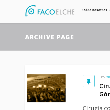
Sobre nosotros
ARCHIVE PAGE
20
Cir
Góm
Cirugía 