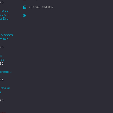
26
+34 965 424 802
che se
nde un
a Dra.
rvantes,
Premio
26
os
les
26
 Memoria
26
lche al
e
26
a en