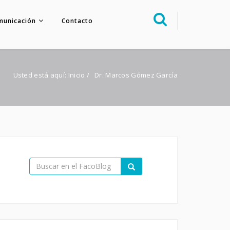
municación
Contacto
Sobre nosotros
Congreso
Usted está aquí:
Inicio
/
Dr. Marcos Gómez García
Multimedia
Foro FacoElche
Comunicación
Contacto