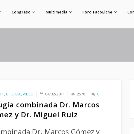
Congreso
Multimedia
Foro FacoElche
Co
11
,
CIRUGÍA
,
VIDEO
04/02/2011
2578
0
ugía combinada Dr. Marcos
ez y Dr. Miguel Ruiz
combinada Dr. Marcos Gómez y