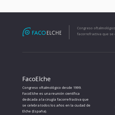
Congreso oftalmológico 
facorrefractiva que se 
FacoElche
Congreso oftalmológico desde 1999.
FacoElche es una reunión científica
dedicada a la cirugía facorrefractiva que
se celebra todos los años en la ciudad de
Elche (España).