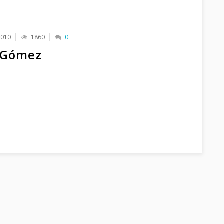
2010
1860
0
s Gómez