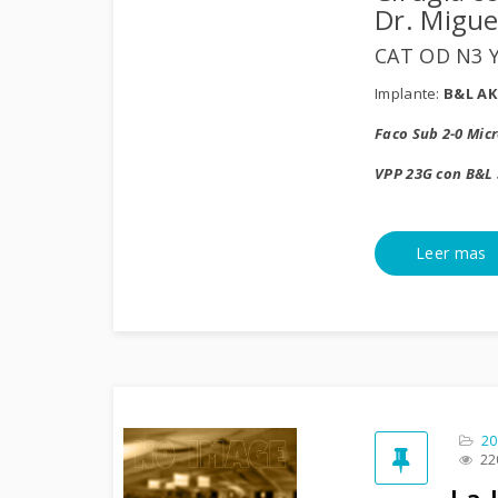
Dr. Migue
CAT OD N3 
Implante:
B&L AK
Faco Sub 2-0 Mic
VPP 23G con B&L
Leer mas
20
22