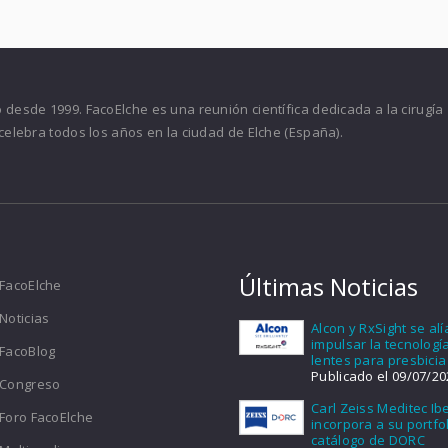
desde 1999. FacoElche es una reunión científica dedicada a la cirugía
celebra todos los años en la ciudad de Elche (España).
Últimas Noticias
FacoElche
Noticias
Alcon y RxSight se al
impulsar la tecnologí
FacoBlog
lentes para presbicia
Publicado el 09/07/20
Congreso
Carl Zeiss Meditec Ib
Foro FacoElche
incorpora a su portfol
catálogo de DORC