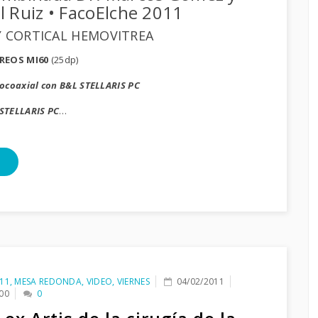
l Ruiz • FacoElche 2011
Y CORTICAL HEMOVITREA
REOS MI60
(25dp)
rocoaxial con B&L STELLARIS PC
 STELLARIS PC
…
11
,
MESA REDONDA
,
VIDEO
,
VIERNES
04/02/2011
00
0