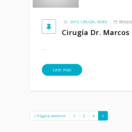
2010
,
CIRUGÍA
,
VIDEO
05/02/
Cirugía Dr. Marco
…
Leer mas
« Página anterior
1
3
4
5