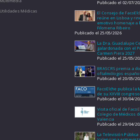
Multimedia
Publicado el 02/07/20
Utilidades Médicas
El Consejo de FacoEl
reúne en Lisboa y ri
emotivo homenaje a l
Filomena Ribeiro
Publicado el 25/05/2026
La Dra. Guadalupe Ce
galardonada con el 
Carmen Piera 2027
Publicado el 25/05/20
BRASCRS premia a d
oftalmólogos españo
Publicado el 20/05/20
FacoElche publica la
de su XXVIII congreso
Publicado el 30/04/20
Visita oficial de FacoE
Colegio de Médicos d
Valencia
Publicado el 29/04/20
La Televisión Pública
Valenciana entrevist