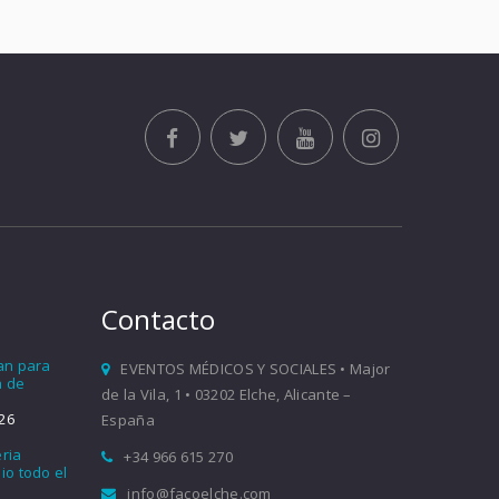
Contacto
ían para
EVENTOS MÉDICOS Y SOCIALES • Major
a de
de la Vila, 1 • 03202 Elche, Alicante –
26
España
eria
+34 966 615 270
io todo el
info@facoelche.com