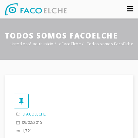
Sobre nosotros
TODOS SOMOS FACOELCHE
Congreso
Usted está aquí:
Inicio
/
eFacoElche
/
Todos somos FacoElche
Multimedia
Foro FacoElche
Comunicación
Contacto
EFACOELCHE
09/02/2015
1,721