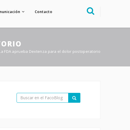
municación
Contacto
Sobre nosotros
Congreso
TORIO
Multimedia
La FDA aprueba Dextenza para el dolor postoperatorio
Foro FacoElche
Comunicación
Contacto