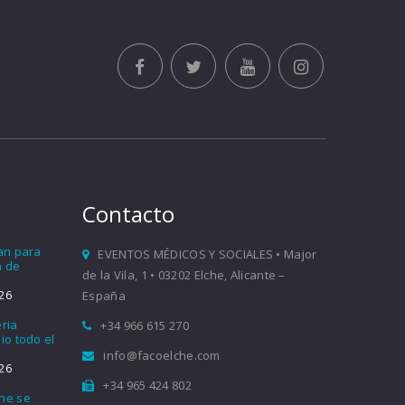
Contacto
ían para
EVENTOS MÉDICOS Y SOCIALES • Major
a de
de la Vila, 1 • 03202 Elche, Alicante –
26
España
eria
+34 966 615 270
io todo el
info@facoelche.com
26
+34 965 424 802
che se