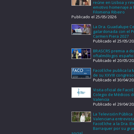
reúne en Lisboa y ri
emotivo homenaje a l
Filomena Ribeiro
Publicado el 25/05/2026
La Dra. Guadalupe Ce
galardonada con el 
Carmen Piera 2027
Publicado el 25/05/20
BRASCRS premia a d
oftalmólogos españo
Publicado el 20/05/20
FacoElche publica la
de su XXVIII congreso
Publicado el 30/04/20
Visita oficial de FacoE
Colegio de Médicos d
Valencia
Publicado el 29/04/20
La Televisión Pública
Valenciana entrevist
FacoElche a la Dra. E
Barraquer por su gra
social