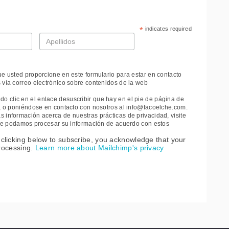
*
indicates required
Apellidos
*
ue usted proporcione en este formulario para estar en contacto
 vía correo electrónico sobre contenidos de la web
 clic en el enlace desuscribir que hay en el pie de página de
e, o poniéndose en contacto con nosotros al info@facoelche.com.
 información acerca de nuestras prácticas de privacidad, visite
 que podamos procesar su información de acuerdo con estos
clicking below to subscribe, you acknowledge that your
processing.
Learn more about Mailchimp's privacy