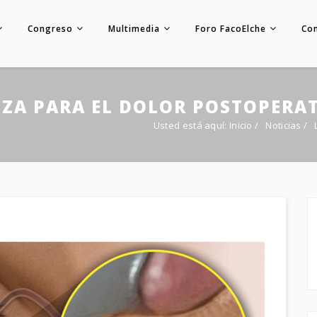
Congreso
Multimedia
Foro FacoElche
Co
NZA PARA EL DOLOR POSTOPERA
Usted está aquí:
Inicio
/
Noticias
/