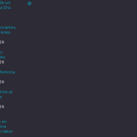
nde un
a Dra.
rvantes,
Premio
26
os
les
26
 Memoria
26
lche al
e
26
a en
lena
n labor